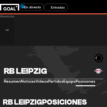
En directo
Entradas
RB LEIPZIG
Resumen
Noticias
Vídeos
Partidos
Equipo
Posiciones
RB LEIPZIGPOSICIONES