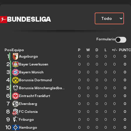
BUNDESLIGA
Formulario
Posición
Equipo
P
W
D
L
+/-
PUNT
1
Augsburgo
0
0
0
0
0
0
2
Bayer Leverkusen
0
0
0
0
0
0
3
Bayern Múnich
0
0
0
0
0
0
4
Borussia Dortmund
0
0
0
0
0
0
5
Borussia Mönchengladbach
0
0
0
0
0
0
6
Eintracht Frankfurt
0
0
0
0
0
0
7
Elversberg
0
0
0
0
0
0
8
FC Colonia
0
0
0
0
0
0
9
Friburgo
0
0
0
0
0
0
10
Hamburgo
0
0
0
0
0
0