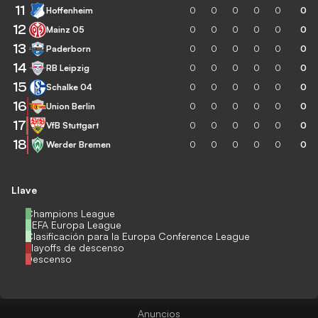
11
Hoffenheim
0
0
0
0
0
0
12
Mainz 05
0
0
0
0
0
0
13
Paderborn
0
0
0
0
0
0
14
RB Leipzig
0
0
0
0
0
0
15
Schalke 04
0
0
0
0
0
0
16
Union Berlin
0
0
0
0
0
0
17
VfB Stuttgart
0
0
0
0
0
0
18
Werder Bremen
0
0
0
0
0
0
Llave
Champions League
UEFA Europa League
Clasificación para la Europa Conference League
Playoffs de descenso
Descenso