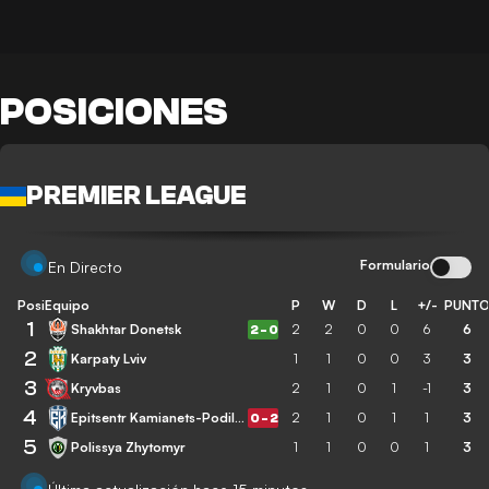
POSICIONES
PREMIER LEAGUE
Formulario
En Directo
Posición
Equipo
P
W
D
L
+/-
PUNT
1
Shakhtar Donetsk
2
2
0
0
6
6
2
-
0
2
Karpaty Lviv
1
1
0
0
3
3
3
Kryvbas
2
1
0
1
-1
3
4
Epitsentr Kamianets-Podilskyi
2
1
0
1
1
3
0
-
2
5
Polissya Zhytomyr
1
1
0
0
1
3