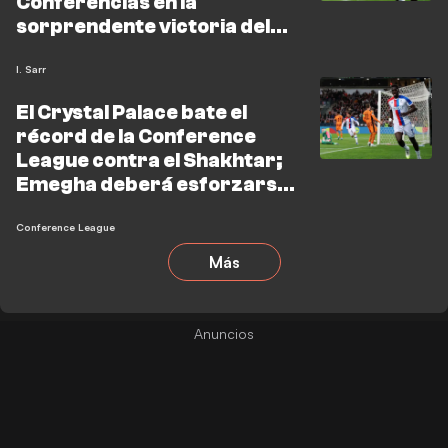
Conferencias en la
sorprendente victoria del
Palace sobre el Shakhtar
I. Sarr
El Crystal Palace bate el
récord de la Conference
League contra el Shakhtar;
Emegha deberá esforzarse
al máximo contra el
Estrasburgo
Conference League
Más