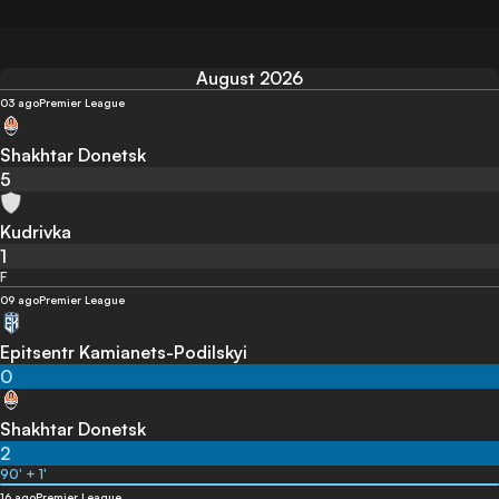
August 2026
03 ago
Premier League
Shakhtar Donetsk
5
Kudrivka
1
F
09 ago
Premier League
Epitsentr Kamianets-Podilskyi
0
Shakhtar Donetsk
2
90' + 1'
16 ago
Premier League