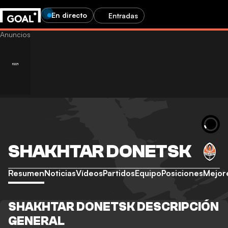
En directo
Entradas
SHAKHTAR DONETSK
Resumen
Noticias
Vídeos
Partidos
Equipo
Posiciones
Mejor
SHAKHTAR DONETSK DESCRIPCIÓN
GENERAL