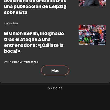
avalancha de críticas tras
una publicación de Leipzig
sobre Eta
Bundesliga
El Union Berlin, indignado
tras el ataque a una
entrenadora: «¡Cállate la
boca!»
Union Berlin vs Wolfsburgo
Más