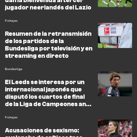
dan la bienvenida al tercer
jugador neerlandés del Lazio
Fichajes
Resumen de la retransmisión
de los partidos de la
Bundesliga por televisión y en
streaming en directo
Bundesliga
El Leeds se interesa por un
internacional japonés que
disputó los cuartos de final
de la Liga de Campeones ante
el Arsenal
Fichajes
Acusaciones de sexismo: