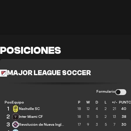
POSICIONES
MAJOR LEAGUE SOCCER
Formulario
Posición
Equipo
P
W
D
L
+/-
PUNT
1
Nashville SC
18
12
4
2
21
40
2
Inter Miami CF
18
11
5
2
13
38
3
Revolución de Nueva Inglaterra
17
9
3
5
7
30