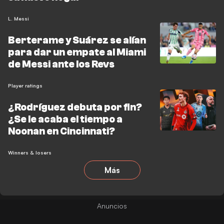
L. Messi
Berterame y Suárez se alían
para dar un empate al Miami
de Messi ante los Revs
Player ratings
¿Rodríguez debuta por fin?
¿Se le acaba el tiempo a
Noonan en Cincinnati?
Winners & losers
Más