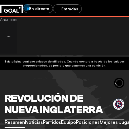
En directo
Entradas
Esta página contiene enlaces de afiliados. Cuando compra a través de los enlaces
proporcionados, es posible que ganemos una comisión.
REVOLUCIÓN DE
NUEVA INGLATERRA
Resumen
Noticias
Partidos
Equipo
Posiciones
Mejores Jug