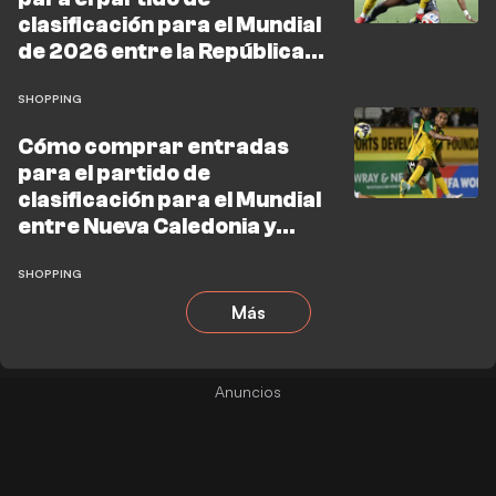
clasificación para el Mundial
de 2026 entre la República
Democrática del Congo y
Jamaica
SHOPPING
Cómo comprar entradas
para el partido de
clasificación para el Mundial
entre Nueva Caledonia y
Jamaica
SHOPPING
Más