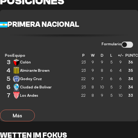
POSICIONES
PRIMERA NACIONAL
Formulario
Posición
Equipo
P
W
D
L
+/-
PUNT
3
Colón
23
9
9
5
9
36
4
Almirante Brown
23
9
8
6
4
35
5
Godoy Cruz
22
9
7
6
6
34
6
Ciudad de Bolivar
23
8
10
5
2
34
7
Los Andes
22
8
9
5
10
33
Más
WETTEN IM FOKUS