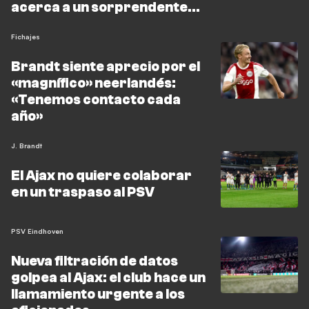
acerca a un sorprendente
fichaje por el Barça
Fichajes
Brandt siente aprecio por el
«magnífico» neerlandés:
«Tenemos contacto cada
año»
J. Brandt
El Ajax no quiere colaborar
en un traspaso al PSV
PSV Eindhoven
Nueva filtración de datos
golpea al Ajax: el club hace un
llamamiento urgente a los