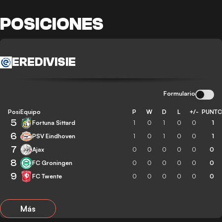
POSICIONES
EREDIVISIE
Formulario
Posición
Equipo
P
W
D
L
+/-
PUNT
5
Fortuna Sittard
1
0
1
0
0
1
6
PSV Eindhoven
1
0
1
0
0
1
7
Ajax
0
0
0
0
0
0
8
FC Groningen
0
0
0
0
0
0
9
FC Twente
0
0
0
0
0
0
Más