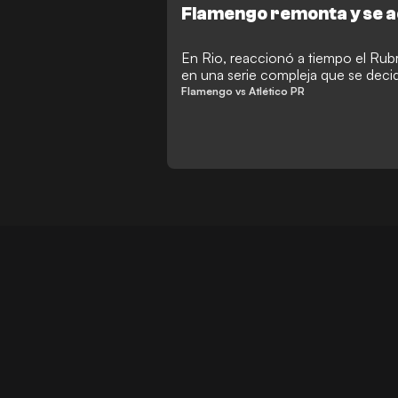
Flamengo remonta y se ac
En Rio, reaccionó a tiempo el Rub
en una serie compleja que se decid
en Arena da Baixada.
Flamengo vs Atlético PR