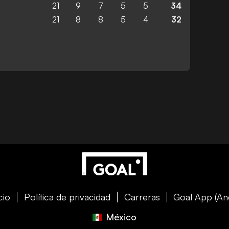
21
9
7
5
5
34
21
8
8
5
4
32
cio
Política de privacidad
Carreras
Goal App (An
México