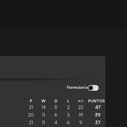
Formulario
P
W
D
L
+/-
PUNTOS
21
14
5
2
22
47
20
11
6
3
19
39
21
11
4
6
9
37