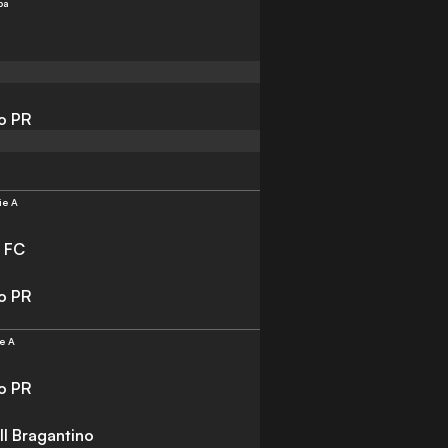
pa
co PR
ie A
 FC
co PR
e A
co PR
ll Bragantino