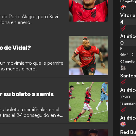
06 ago
Co
Vitória
er de Porto Alegre, pero Xavi
4
celona en enero.
Atléti
0
o de Vidal?
F
Glo 4 - 2
09 ago
Ser
n un movimiento que le permite
ho menos dinero.
Santos
Atléti
 su boleto a semis
17:30
15 ago
Seri
u boleto a semifinales en el
 tras el 2-1 conseguido en el
Atléti
Red Bu