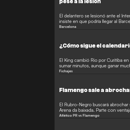
pese a la lesión
El delantero se lesionó ante el Int
insiste en que podría llegar al Bar
Barcelona
¿Cómo sigue el calendari
El King cambió Rio por Curitiba e
sumar minutos, aunque ganar muc
Fichajes
Flamengo sale a abrochar
El Rubro-Negro buscará abrochar s
Arena da baixada. Parte con ventaja
Maracaná.
Atlético PR vs Flamengo