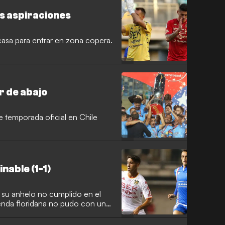
us aspiraciones
casa para entrar en zona copera.
ir de abajo
e temporada oficial en Chile
nable (1-1)
 su anhelo no cumplido en el
ienda floridana no pudo con un