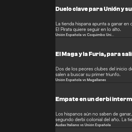
Duelo clave para Unión y s
La tienda hispana apunta a ganar en 
El Pirata quiere seguir en lo alto.
Unión Española vs Coquimbo Unido
El Maga y la Furia, para sal
Dos de los peores clubes del inicio d
salen a buscar su primer triunfo.
Unión Española vs Magallanes
Empate en un derbi intermi
Los hispanos aún no saben de ganar,
segundo derbi colonial del año. La t
hombre de más.
Audax Italiano vs Unión Española