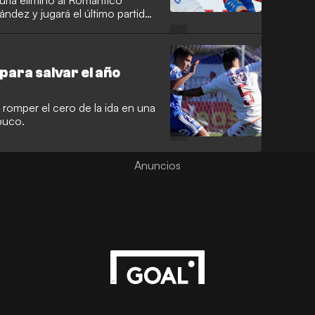
uria eliminó al Romántico
ndez y jugará el último partido
 para salvar el año
romper el cero de la ida en una
buco.