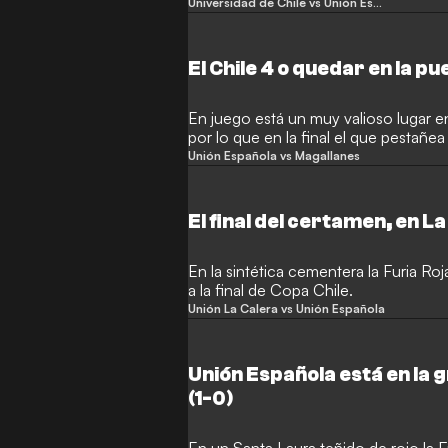
presentaciones.
Universidad de Chile vs Unión Española
El Chile 4 o quedar en la pu
En juego está un muy valioso lugar e
por lo que en la final el que pestañe
grande.
Unión Española vs Magallanes
El final del certamen, en L
En la sintética cementera la Furia Ro
a la final de Copa Chile.
Unión La Calera vs Unión Española
Unión Española está en la g
(1-0)