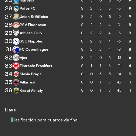
25
Marsella
8
3
0
5
-3
9
26
Pafos FC
8
2
3
3
-3
9
27
Union St.Gilloise
8
3
0
5
-9
9
28
PSV Eindhoven
8
2
2
4
0
8
29
Athletic Club
8
2
2
4
-5
8
30
SSC Nápoles
8
2
2
4
-6
8
31
FC Copenhague
8
2
2
4
-9
8
32
Ajax
8
2
0
6
-13
6
33
Eintracht Frankfurt
8
1
1
6
-11
4
34
Slavia Praga
8
0
3
5
-14
3
35
Villarreal
8
0
1
7
-13
1
36
Kairat Almaty
8
0
1
7
-15
1
Llave
Clasificación para cuartos de final