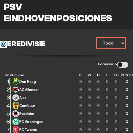
PSV
EINDHOVENPOSICIONES
EREDIVISIE
Formulario
Posición
Equipo
P
W
D
L
+/-
PUNT
1
Den Haag
0
0
0
0
0
0
2
AZ Alkmaar
0
0
0
0
0
0
3
Ajax
0
0
0
0
0
0
4
Cambuur
0
0
0
0
0
0
5
Excelsior
0
0
0
0
0
0
6
FC Groningen
0
0
0
0
0
0
7
FC Twente
0
0
0
0
0
0