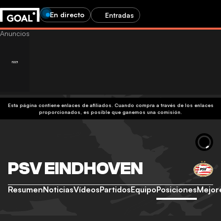
En directo
Entradas
Esta página contiene enlaces de afiliados. Cuando compra a través de los enlaces
proporcionados, es posible que ganemos una comisión.
PSV EINDHOVEN
Resumen
Noticias
Vídeos
Partidos
Equipo
Posiciones
Mejor