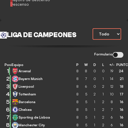
Descenso
LIGA DE CAMPEONES
Formulario
Posición
Equipo
P
W
D
L
+/-
PUNT
1
Arsenal
8
8
0
0
19
24
2
Bayern Múnich
8
7
0
1
14
21
3
Liverpool
8
6
0
2
12
18
4
Tottenham
8
5
2
1
10
17
5
Barcelona
8
5
1
2
8
16
6
Chelsea
8
5
1
2
7
16
7
Sporting de Lisboa
8
5
1
2
6
16
8
Manchester City
8
5
1
2
6
16