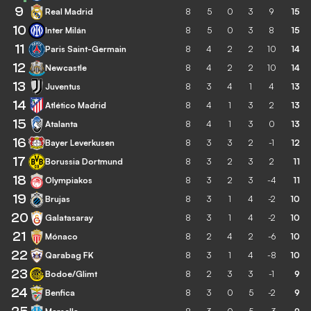
9
Real Madrid
8
5
0
3
9
15
10
Inter Milán
8
5
0
3
8
15
11
Paris Saint-Germain
8
4
2
2
10
14
12
Newcastle
8
4
2
2
10
14
13
Juventus
8
3
4
1
4
13
14
Atlético Madrid
8
4
1
3
2
13
15
Atalanta
8
4
1
3
0
13
16
Bayer Leverkusen
8
3
3
2
-1
12
17
Borussia Dortmund
8
3
2
3
2
11
18
Olympiakos
8
3
2
3
-4
11
19
Brujas
8
3
1
4
-2
10
20
Galatasaray
8
3
1
4
-2
10
21
Mónaco
8
2
4
2
-6
10
22
Qarabag FK
8
3
1
4
-8
10
23
Bodoe/Glimt
8
2
3
3
-1
9
24
Benfica
8
3
0
5
-2
9