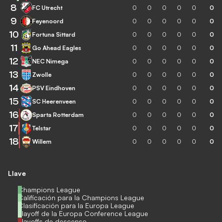
8
FC Utrecht
0
0
0
0
0
0
9
Feyenoord
0
0
0
0
0
0
10
Fortuna Sittard
0
0
0
0
0
0
11
Go Ahead Eagles
0
0
0
0
0
0
12
NEC Nimega
0
0
0
0
0
0
13
Zwolle
0
0
0
0
0
0
14
PSV Eindhoven
0
0
0
0
0
0
15
SC Heerenveen
0
0
0
0
0
0
16
Sparta Rotterdam
0
0
0
0
0
0
17
Telstar
0
0
0
0
0
0
18
Willem
0
0
0
0
0
0
Llave
Champions League
Calificación para la Champions League
Clasificación para la Europa League
Playoff de la Europa Conference League
Playoffs de descenso