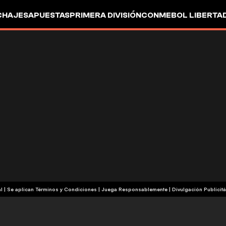
CHAJES
APUESTAS
PRIMERA DIVISIÓN
CONMEBOL LIBERTA
+18 | Contenido Comercial | Se aplican Términos y Condiciones | Juega Responsablemente
|
Divulgación Publicitá