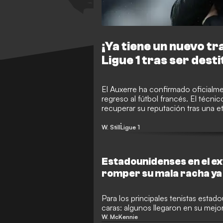
¡Ya tiene un nuevo tr
Ligue 1 tras ser des
El Auxerre ha confirmado oficialme
regreso al fútbol francés. El técn
recuperar su reputación tras una e
W. Still
Ligue 1
Estadounidenses en el ex
romper su mala racha ya
Para los principales tenistas estad
caras: algunos llegaron en su mej
otros aún buscan su forma.
W. McKennie