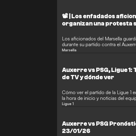
📽️ | Los enfadados afici
organizan una protesta s
«humillaciones»
Los aficionados del Marsella guard
durante su partido contra el Auxerr
«temporada de humillaciones». El 
Marsella
Vélodrome dio paso a abucheos, mi
descargaban su frustración.
Auxerre vs PSG, Ligue 1:
de TV y dónde ver
Cómo ver el partido de la Ligue 1 
la hora de inicio y noticias del equi
Ligue 1
Auxerre vs PSG Pronóstic
23/01/26