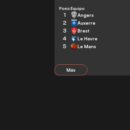
Posición
Equipo
1
Angers
2
Auxerre
3
Brest
4
Le Havre
5
Le Mans
Más