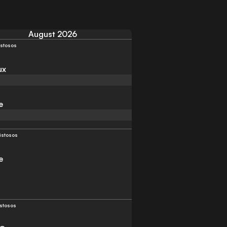
August 2026
stosos
ux
e
istosos
e
stosos