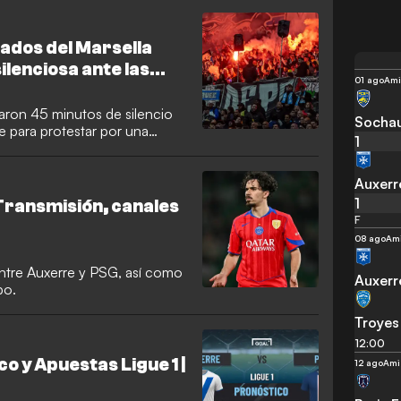
onados del Marsella
ilenciosa ante las
01 ago
Ami
aron 45 minutos de silencio
Socha
e para protestar por una
1
habitual estruendo del Stade
entras los seguidores locales
Auxerr
1
 Transmisión, canales
F
08 ago
Am
entre Auxerre y PSG, así como
Auxerr
po.
Troyes
12:00
o y Apuestas Ligue 1 |
12 ago
Ami