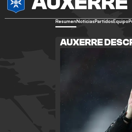
AUXERRE
Resumen
Noticias
Partidos
Equipo
P
AUXERRE DESC