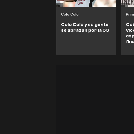
Colo Colo
Prim
Colo Colo y su gente
Cob
se abrazan por la 33
vi
esp
fin