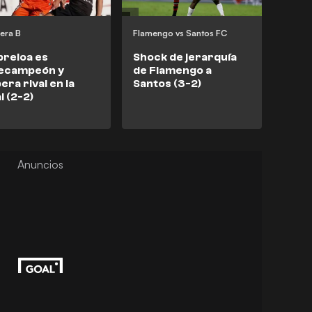
era B
Flamengo vs Santos FC
reloa es
Shock de jerarquía
cecampeón y
de Flamengo a
era rival en la
Santos (3-2)
al (2-2)