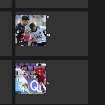
Colo Colo vs Curicó Unido
Un Curicó
aguerrido retrasa
la coronación
blanca
Catar vs Chile
Los ídolos le
devuelven el gol a
un Chile que no
gana