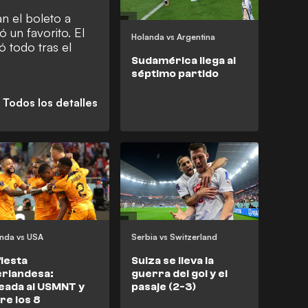
n el boleto a
ó un favorito. El
Holanda vs Argentina
 todo tras el
Sudamérica llega al
séptimo partido
nda vs USA
Serbia vs Switzerland
fiesta
Suiza se lleva la
rlandesa:
guerra del gol y el
eada al USMNT y
pasaje (2-3)
re los 8