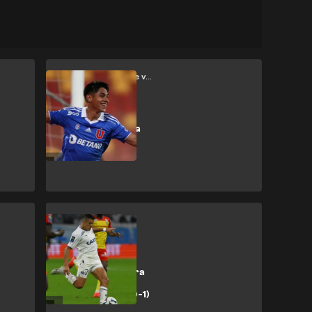
Universidad de Chile vs Everton CD
Opción de zafar
desaprovechada
Marsella vs Lens
Tercer lamento
consecutivo para
un Marsella que
cede terreno (0-1)