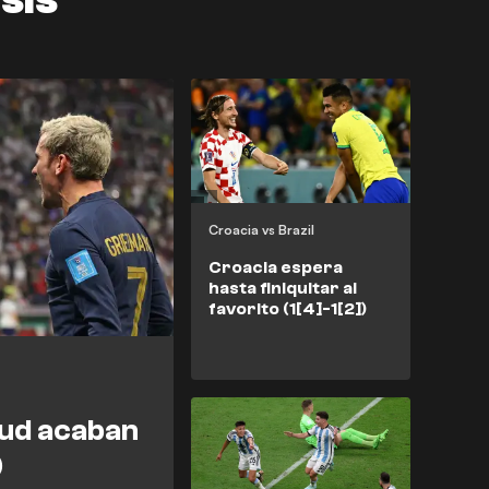
Croacia vs Brazil
Croacia espera
hasta finiquitar al
favorito (1[4]-1[2])
ud acaban
)