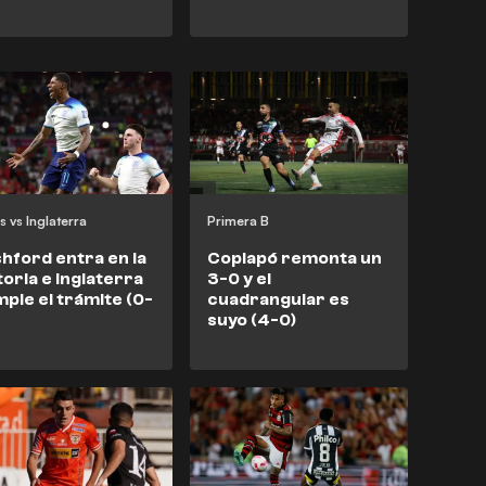
s vs Inglaterra
Primera B
hford entra en la
Copiapó remonta un
toria e Inglaterra
3-0 y el
ple el trámite (0-
cuadrangular es
suyo (4-0)