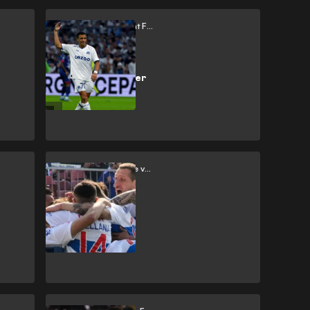
Marsella vs Clermont Foot
Dos semanas le
bastaron para ser
el líder
Universidad de Chile vs Universidad Católica
La U armó la
fiesta, Católica
goleó y disfrutó
como ninguno