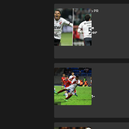
Palmeiras vs Atlético PR
La cuarta final de
Scolari, que va por
el 'tri' (2-2)
FEATURES
Chile levantó y
ganó a Perú con
gol de Aravena (1-
0)