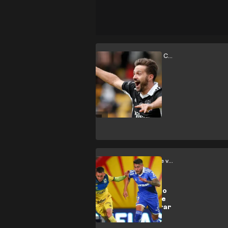
Coquimbo Unido vs Colo Colo
Un monarca
silencioso pero
con largas
distancias
Universidad de Chile vs Everton CD
Everton saca oro
contra una U que
no puede celebrar
(1-1)