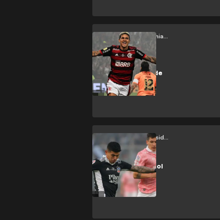
Flamengo vs Corinthians
¡Flamengo
tetracampeón de
Copa do Brasil!
(1[6]-1[5])
Colo Colo vs Universidad Católica
No invitaron al gol
y falta un paso
más