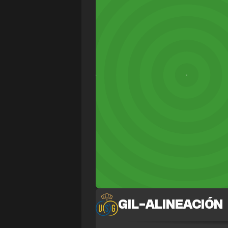
GIL
-
ALINEACIÓN