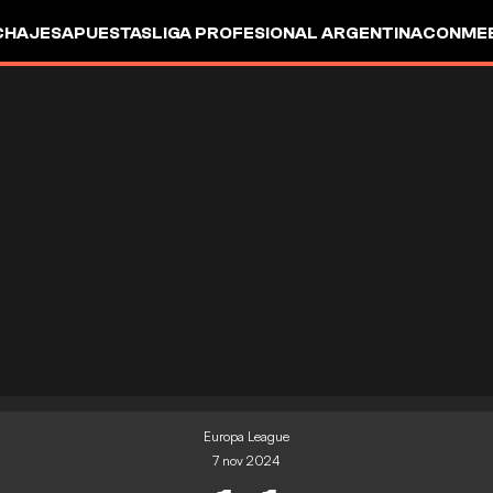
CHAJES
APUESTAS
LIGA PROFESIONAL ARGENTINA
CONMEB
IO
OTROS
Europa League
7 nov 2024