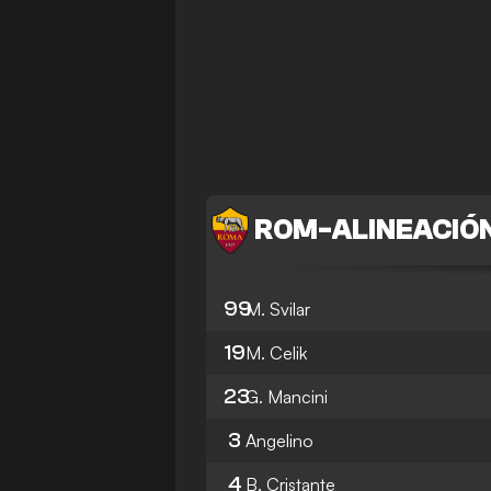
ROM
-
ALINEACIÓ
99
M. Svilar
19
M. Celik
23
G. Mancini
3
Angelino
4
B. Cristante