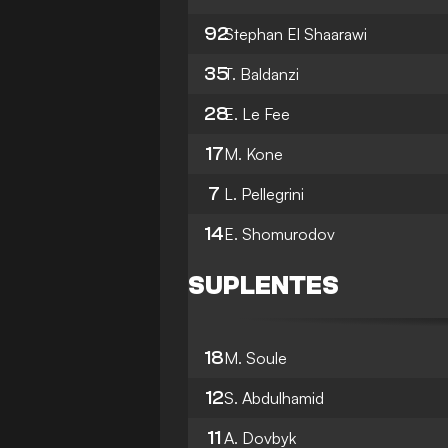
92
Stephan El Shaarawi
35
T. Baldanzi
28
E. Le Fee
17
M. Kone
7
L. Pellegrini
14
E. Shomurodov
SUPLENTES
18
M. Soule
12
S. Abdulhamid
11
A. Dovbyk