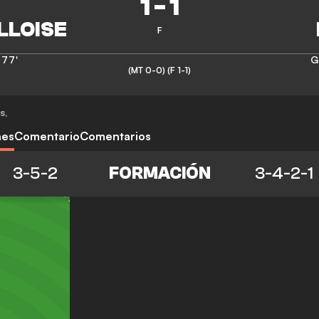
1
-
1
F
77'
G
(MT 0-0)
(F 1-1)
s
,
nes
Comentario
Comentarios
3-5-2
FORMACIÓN
3-4-2-1