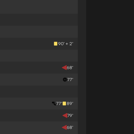
90’ + 2’
68’
77’
77’
89’
79’
68’