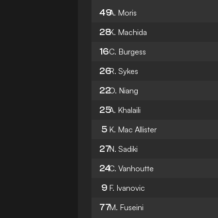
49
A. Moris
28
K. Machida
16
C. Burgess
26
R. Sykes
22
O. Niang
25
A. Khalaili
5
K. Mac Allister
27
N. Sadiki
24
C. Vanhoutte
9
F. Ivanovic
77
M. Fuseini