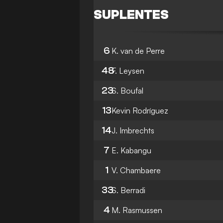
SUPLENTES
6
K. van de Perre
48
F. Leysen
23
S. Boufal
13
Kevin Rodríguez
14
J. Imbrechts
7
E. Kabangu
1
V. Chambaere
33
S. Berradi
4
M. Rasmussen