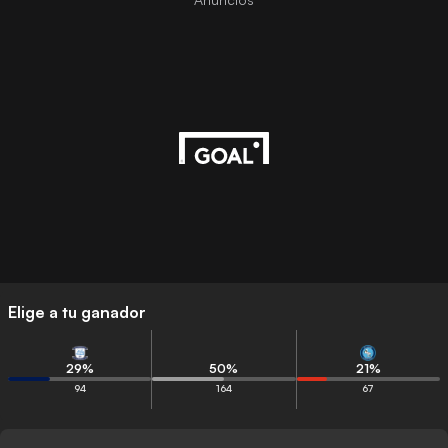
Elige a tu ganador
29
%
50
%
21
%
94
164
67