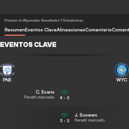
Preston vs Wycombe
Resultados Y Estadísticas
,
Resumen
Eventos Clave
Alineaciones
Comentario
Coment
EVENTOS CLAVE
PNE
WYC
C. Evans
Penalti marcado
4
-
2
J. Scowen
Penalti marcado
3
-
2