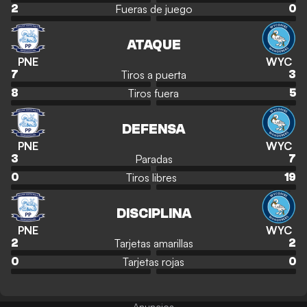
Fueras de juego
2
0
ATAQUE
PNE
WYC
Tiros a puerta
7
3
Tiros fuera
8
5
DEFENSA
PNE
WYC
Paradas
3
7
Tiros libres
0
19
DISCIPLINA
PNE
WYC
Tarjetas amarillas
2
2
Tarjetas rojas
0
0
Anuncios