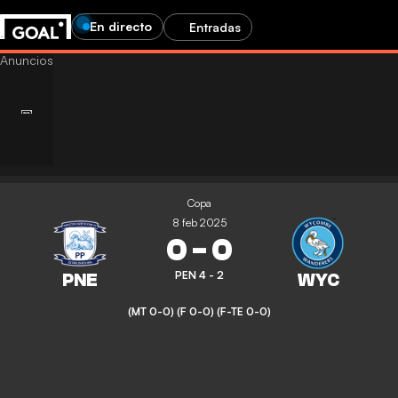
En directo
Entradas
Copa
8 feb 2025
0
-
0
PEN 4 - 2
(MT 0-0)
(F 0-0)
(F-TE 0-0)