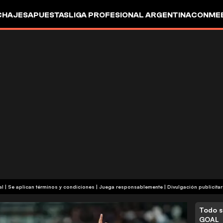
CHAJES
APUESTAS
LIGA PROFESIONAL ARGENTINA
CONMEB
IO
OTROS
+18 | Contenido comercial | Se aplican términos y condiciones | Juega responsablemente
|
Divulgación publicitar
Todo s
GOAL