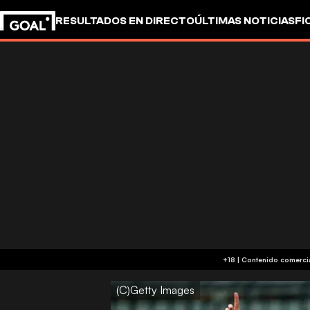
RESULTADOS EN DIRECTO
ÚLTIMAS NOTICIAS
FI
UEFA CHAMPIONS LEAGUE
CULTURA
GOALSTUD
(C)Getty Images