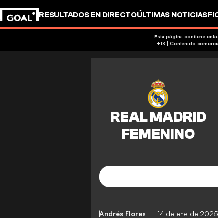
RESULTADOS EN DIRECTO
ÚLTIMAS NOTICIAS
FI
UEFA CHAMPIONS LEAGUE
CULTURA
GOALSTUD
Esta página contiene enl
Andrés Flores
14 de ene de 202