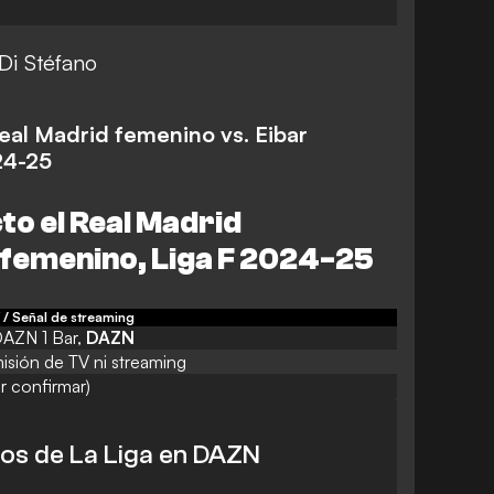
Di Stéfano
Real Madrid femenino vs. Eibar
24-25
to el Real Madrid
femenino, Liga F 2024-25
 / Señal de streaming
DAZN 1 Bar,
DAZN
misión de TV ni streaming
 confirmar)
dos de La Liga en DAZN