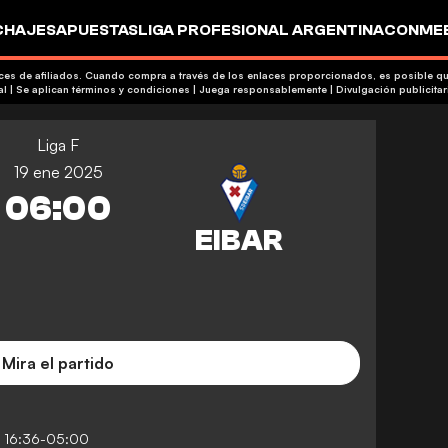
CHAJES
APUESTAS
LIGA PROFESIONAL ARGENTINA
CONMEB
IO
OTROS
aces de afiliados. Cuando compra a través de los enlaces proporcionados, es posible 
+18 | Contenido comercial | Se aplican términos y condiciones | Juega responsablemente
|
Divulgación publicitar
Liga F
19 ene 2025
06:00
Mira el partido
5 16:36-05:00