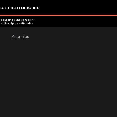
OL LIBERTADORES
que ganemos una comisión.
ia
|
Principios editoriales