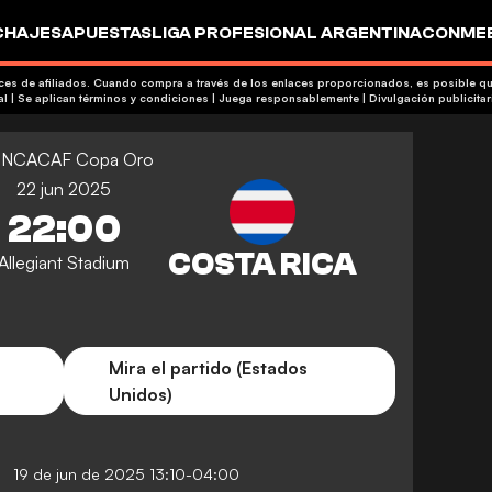
CHAJES
APUESTAS
LIGA PROFESIONAL ARGENTINA
CONMEB
IO
OTROS
aces de afiliados. Cuando compra a través de los enlaces proporcionados, es posible 
+18 | Contenido comercial | Se aplican términos y condiciones | Juega responsablemente
|
Divulgación publicitar
NCACAF Copa Oro
22 jun 2025
22:00
Allegiant Stadium
Mira el partido (Estados
Unidos)
19 de jun de 2025 13:10-04:00