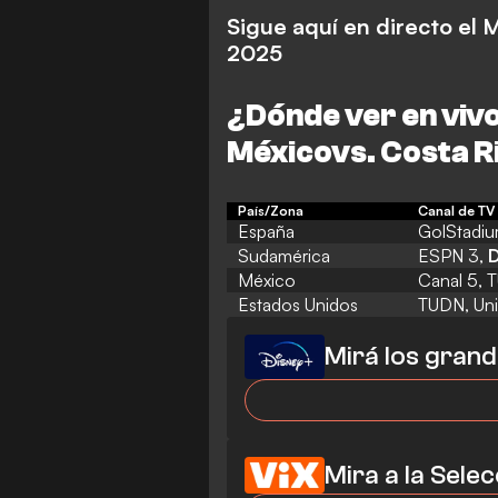
Sigue aquí en directo el 
2025
¿Dónde ver en vivo 
México
vs. Costa 
País/Zona
Canal de TV 
España
GolStadiu
Sudamérica
ESPN 3,
D
México
Canal 5, 
Estados Unidos
TUDN, Uni
Mirá los grand
Mira a la Sele