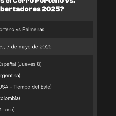
s el Cerro Porteño vs.
Libertadores 2025?
orteño vs Palmeiras
es, 7 de mayo de 2025
España) (Jueves 8)
rgentina)
USA - Tiempo del Este)
Colombia)
México)