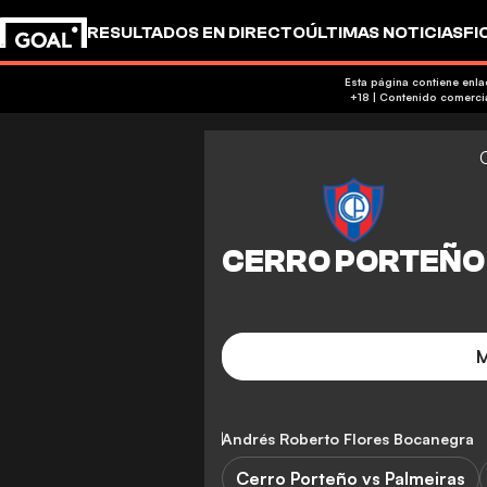
RESULTADOS EN DIRECTO
ÚLTIMAS NOTICIAS
FI
UEFA CHAMPIONS LEAGUE
CULTURA
GOALSTUD
Esta página contiene enl
M
Andrés Roberto Flores Bocanegra
Cerro Porteño vs Palmeiras