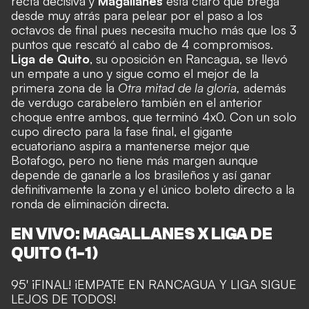
recta decisiva y
Magallanes
está claro que brega
desde muy atrás para pelear por el paso a los
octavos de final pues necesita mucho más que los 3
puntos que rescató al cabo de 4 compromisos.
Liga de Quito
, su oposición en Rancagua, se llevó
un empate a uno y sigue como el mejor de la
primera zona de la
Otra mitad de la gloria,
además
de verdugo carabelero también en el
anterior
choque entre ambos, que terminó 4x0
. Con un solo
cupo directo para la fase final, el gigante
ecuatoriano aspira a mantenerse mejor que
Botafogo, pero no tiene más margen aunque
depende de ganarle a los brasileños y así ganar
definitivamente la zona y el único boleto directo a la
ronda de eliminación directa.
EN VIVO: MAGALLANES X LIGA DE
QUITO
(1-1)
95' ¡FINAL! ¡EMPATE EN RANCAGUA Y LIGA SIGUE
LEJOS DE TODOS!