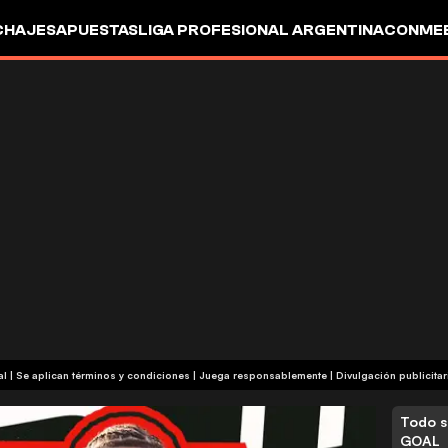
CHAJES
APUESTAS
LIGA PROFESIONAL ARGENTINA
CONMEB
IO
OTROS
+18 | Contenido comercial | Se aplican términos y condiciones | Juega responsablemente
|
Divulgación publicitar
Todo s
GOAL