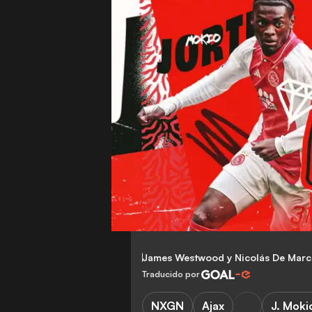
James Westwood
y
Nicolás De Mar
Traducido por
NXGN
Ajax
J. Moki