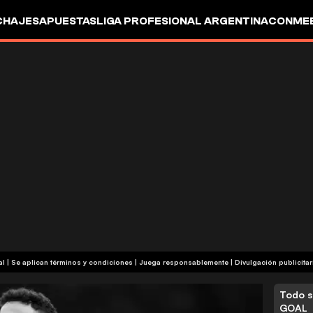
CHAJES
APUESTAS
LIGA PROFESIONAL ARGENTINA
CONMEB
IO
OTROS
+18 | Contenido comercial | Se aplican términos y condiciones | Juega responsablemente
|
Divulgación publicitar
Todo s
GOAL