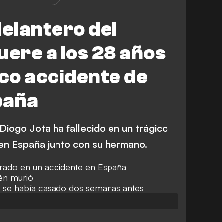
delantero del
uere a los 28 años
ico accidente de
paña
 Diogo Jota ha fallecido en un trágico
 en España junto con su hermano.
lucrado en un accidente en España
én murió
ol se había casado dos semanas antes