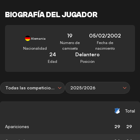
BIOGRAFÍA DEL JUGADOR
19
05/02/2002
Alemania
Número de
Fecha de
Nacionalidad
camiseta
nacimiento
24
Delantero
Edad
Posición
Todas las competiciones
2025/2026
Total
Apariciones
29
29