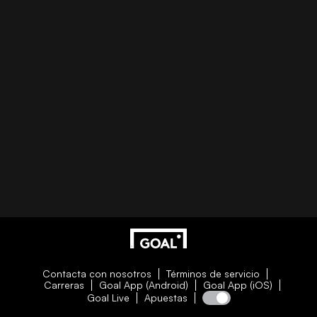
Contacta con nosotros
Términos de servicio
Carreras
Goal App (Android)
Goal App (iOS)
Goal Live
Apuestas