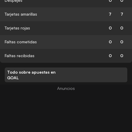
Despejes
0
0
Tarjetas amarillas
7
7
Tarjetas rojas
0
0
Faltas cometidas
0
0
Faltas recibidas
0
0
Todo sobre apuestas en
GOAL