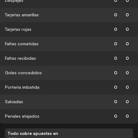
Despejes
0
0
Tarjetas amarillas
0
0
Tarjetas rojas
0
0
Faltas cometidas
0
0
Faltas recibidas
0
0
Goles concedidos
0
0
Portería imbatida
0
0
Salvadas
0
0
Penales atajados
0
0
Todo sobre apuestas en