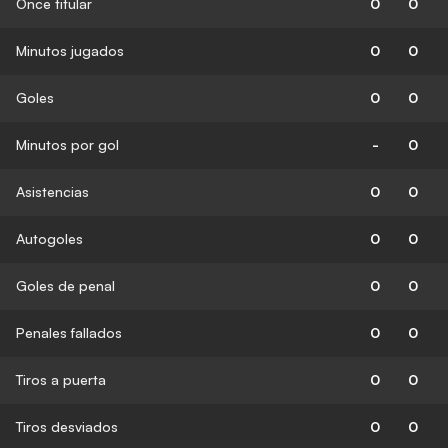
Once titular
0
0
Minutos jugados
0
0
Goles
0
0
Minutos por gol
-
0
Asistencias
0
0
Autogoles
0
0
Goles de penal
0
0
Penales fallados
0
0
Tiros a puerta
0
0
Tiros desviados
0
0