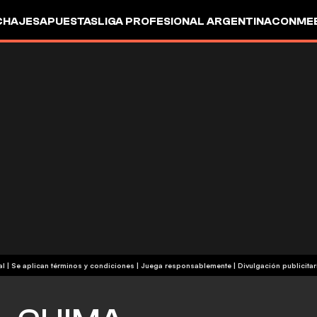
CHAJES
APUESTAS
LIGA PROFESIONAL ARGENTINA
CONMEB
IO
OTROS
+18 | Contenido comercial | Se aplican términos y condiciones | Juega responsablemente
|
Divulgación publicitar