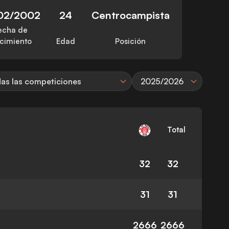
02/2002
24
Centrocampista
echa de
cimiento
Edad
Posición
as las competiciones
2025/2026
Total
32
32
31
31
2666
2666