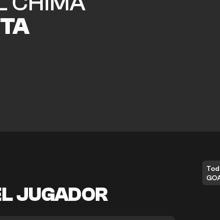
L CHIMA
ITA
Tod
GO
EL JUGADOR