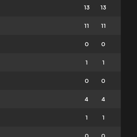
13
13
11
11
0
0
1
1
0
0
4
4
1
1
0
0