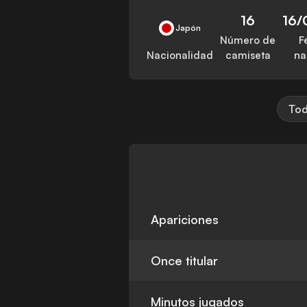
16
16/
Japón
Número de
F
Nacionalidad
camiseta
na
Tod
Apariciones
Once titular
Minutos jugados