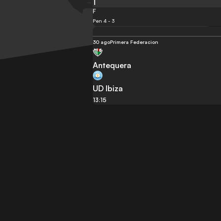
1
F
Pen 4 - 3
30 ago
Primera Federacion
Antequera
UD Ibiza
13:15