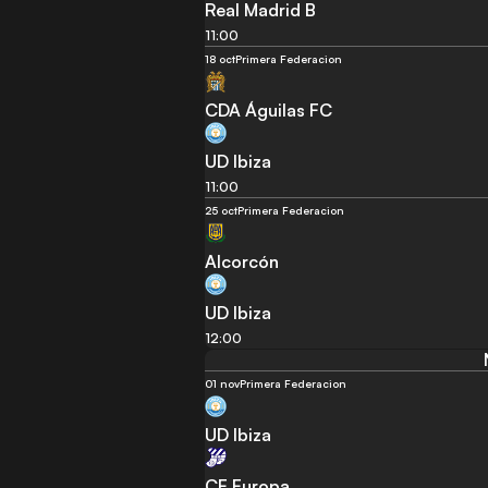
Real Madrid B
11:00
18 oct
Primera Federacion
CDA Águilas FC
UD Ibiza
11:00
25 oct
Primera Federacion
Alcorcón
UD Ibiza
12:00
01 nov
Primera Federacion
UD Ibiza
CE Europa