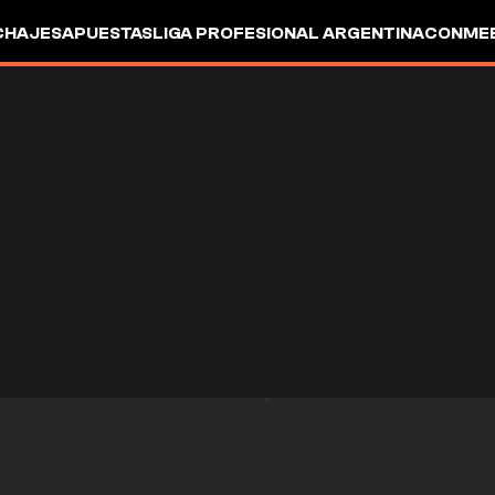
CHAJES
APUESTAS
LIGA PROFESIONAL ARGENTINA
CONMEB
IO
OTROS