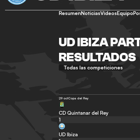
Resumen
Noticias
Vídeos
Equipo
Po
UD IBIZA PAR
RESULTADOS
Todas las competiciones
29 oct
Copa del Rey
CD Quintanar del Rey
1
UD Ibiza