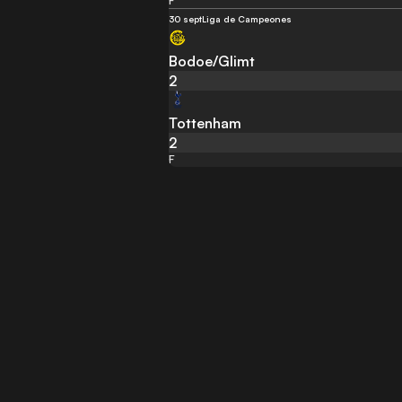
F
30 sept
Liga de Campeones
Bodoe/Glimt
2
Tottenham
2
F