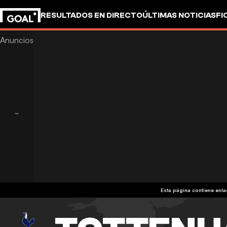
RESULTADOS EN DIRECTO
ÚLTIMAS NOTICIAS
FI
UEFA CHAMPIONS LEAGUE
CULTURA
GOALSTUD
Esta página contiene enl