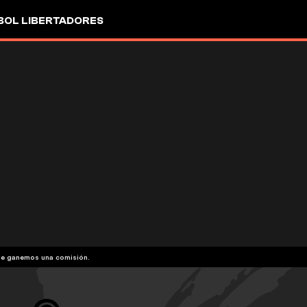
OL LIBERTADORES
que ganemos una comisión.