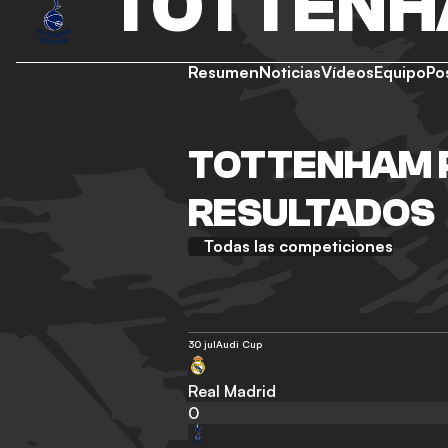
TOTTEN
Resumen
Noticias
Vídeos
Equipo
Po
TOTTENHAM 
RESULTADOS
Todas las competiciones
30 jul
Audi Cup
Real Madrid
0