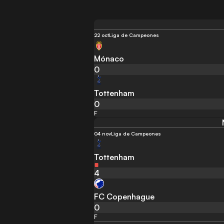
22 oct
Liga de Campeones
Mónaco
0
Tottenham
0
F
04 nov
Liga de Campeones
Tottenham
4
FC Copenhague
0
F