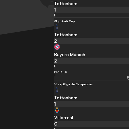
Tottenham
1
F
31 jul
Audi Cup
Tottenham
2
Bayern Múnich
2
F
Pen 6 - 5
16 sept
Liga de Campeones
Tottenham
1
Villarreal
0