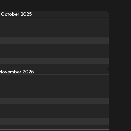
October 2025
November 2025