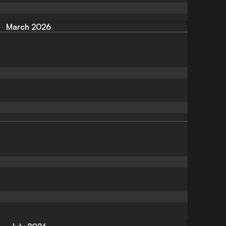
March 2026