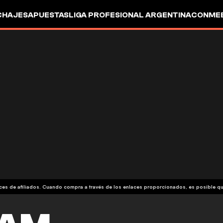
CHAJES
APUESTAS
LIGA PROFESIONAL ARGENTINA
CONMEB
IO
OTROS
aces de afiliados. Cuando compra a través de los enlaces proporcionados, es posible 