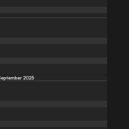
September 2025