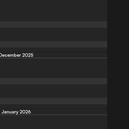
December 2025
January 2026