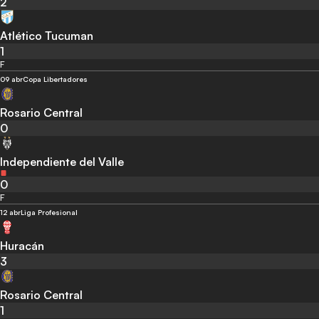
2
Atlético Tucuman
1
F
09 abr
Copa Libertadores
Rosario Central
0
Independiente del Valle
0
F
12 abr
Liga Profesional
Huracán
3
Rosario Central
1