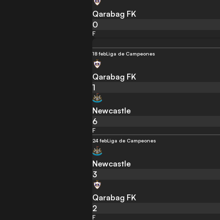
Qarabag FK
0
F
18 feb
Liga de Campeones
Qarabag FK
1
Newcastle
6
F
24 feb
Liga de Campeones
Newcastle
3
Qarabag FK
2
F