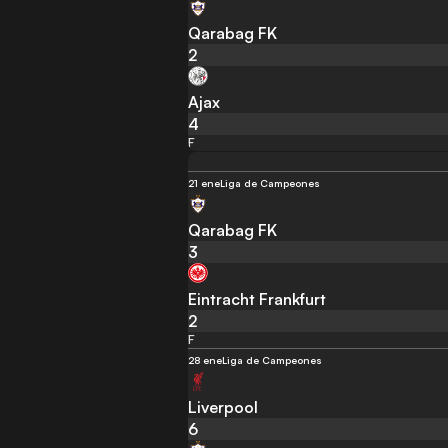
Qarabag FK
2
Ajax
4
F
21 ene
Liga de Campeones
Qarabag FK
3
Eintracht Frankfurt
2
F
28 ene
Liga de Campeones
Liverpool
6