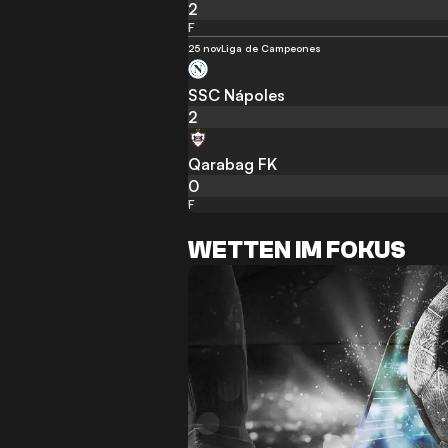
2
F
25 nov
Liga de Campeones
SSC Nápoles
2
Qarabag FK
0
F
WETTEN IM FOKUS