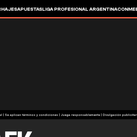
CHAJES
APUESTAS
LIGA PROFESIONAL ARGENTINA
CONMEB
IO
OTROS
+18 | Contenido comercial | Se aplican términos y condiciones | Juega responsablemente
|
Divulgación publicitar