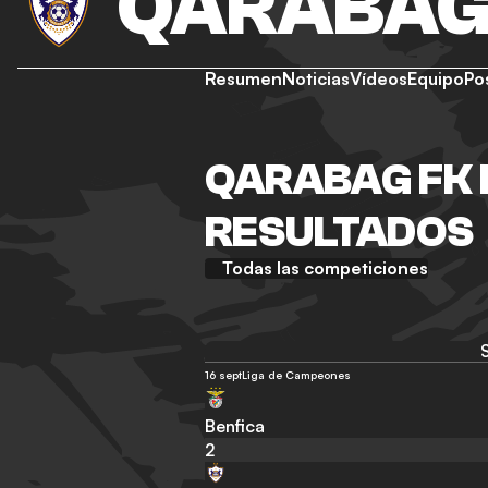
QARABAG
Resumen
Noticias
Vídeos
Equipo
Po
QARABAG FK 
RESULTADOS
Todas las competiciones
16 sept
Liga de Campeones
Benfica
2