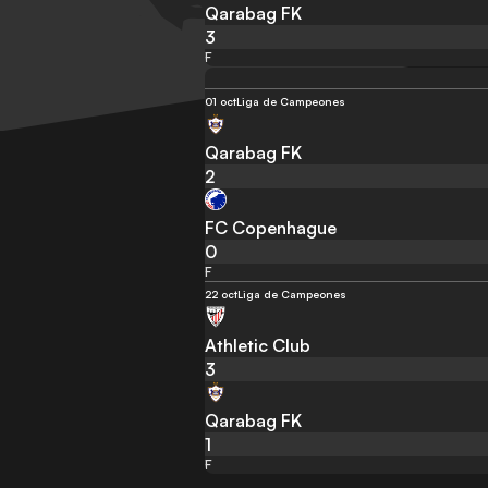
Qarabag FK
3
F
01 oct
Liga de Campeones
Qarabag FK
2
FC Copenhague
0
F
22 oct
Liga de Campeones
Athletic Club
3
Qarabag FK
1
F