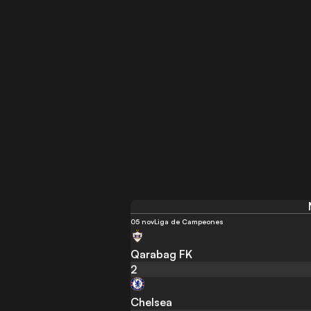
05 nov
Liga de Campeones
Qarabag FK
2
Chelsea