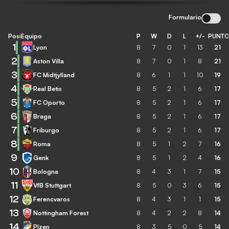
Formulario
Posición
Equipo
P
W
D
L
+/-
PUNT
1
Lyon
8
7
0
1
13
21
2
Aston Villa
8
7
0
1
8
21
3
FC Midtjylland
8
6
1
1
10
19
4
Real Betis
8
5
2
1
6
17
5
FC Oporto
8
5
2
1
6
17
6
Braga
8
5
2
1
6
17
7
Friburgo
8
5
2
1
6
17
8
Roma
8
5
1
2
7
16
9
Genk
8
5
1
2
4
16
10
Bologna
8
4
3
1
7
15
11
VfB Stuttgart
8
5
0
3
6
15
12
Ferencvaros
8
4
3
1
1
15
13
Nottingham Forest
8
4
2
2
8
14
14
Plzen
8
3
5
0
5
14