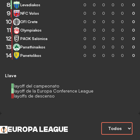
8
Levadiakos
0
0
0
0
0
0
9
NFC Volos
0
0
0
0
0
0
10
OFI Crete
0
0
0
0
0
0
11
Olympiakos
0
0
0
0
0
0
12
PAOK Salónica
0
0
0
0
0
0
13
Panathinaikos
0
0
0
0
0
0
14
Panetolikos
0
0
0
0
0
0
Llave
Playoff del campeonato
Playoff de la Europa Conference League
Playoffs de descenso
EUROPA LEAGUE