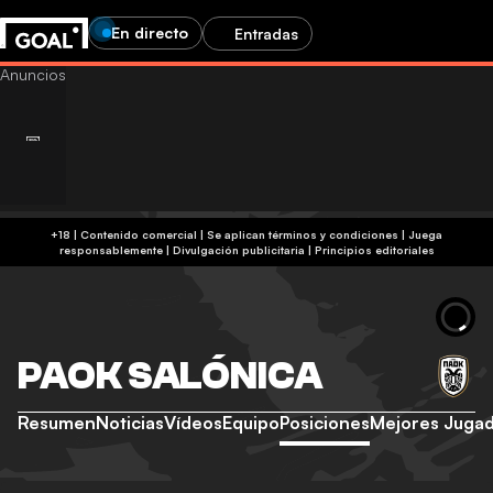
En directo
Entradas
+18 | Contenido comercial | Se aplican términos y condiciones | Juega
responsablemente
|
Divulgación publicitaria
|
Principios editoriales
PAOK SALÓNICA
Resumen
Noticias
Vídeos
Equipo
Posiciones
Mejores Juga