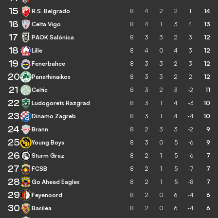
15
R.S. Belgrado
8
4
2
2
1
14
16
Celta Vigo
8
4
1
3
4
13
17
PAOK Salónica
8
3
3
2
3
12
18
Lille
8
4
0
4
3
12
19
Fenerbahce
8
3
3
2
3
12
20
Panathinaikos
8
3
3
2
2
12
21
Celtic
8
3
2
3
-2
11
22
Ludogorets Razgrad
8
3
1
4
-3
10
23
Dinamo Zagreb
8
3
1
4
-4
10
24
Brann
8
2
3
3
-2
9
25
Young Boys
8
3
0
5
-6
9
26
Sturm Graz
8
2
1
5
-6
7
27
FCSB
8
2
1
5
-7
7
28
Go Ahead Eagles
8
2
1
5
-8
7
29
Feyenoord
8
2
0
6
-4
6
30
Basilea
8
2
0
6
-4
6