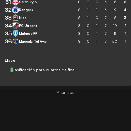
31
Salzburgo
8
2
0
6
-5
6
32
Rangers
8
1
1
6
-9
4
33
Niza
8
1
0
7
-8
3
34
FC Utrecht
8
0
1
7
-10
1
35
Malmoe FF
8
0
1
7
-11
1
36
Maccabi Tel Aviv
8
0
1
7
-20
1
Llave
Clasificación para cuartos de final