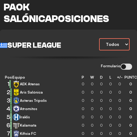
PAOK
SALÓNICAPOSICIONES
SUPER LEAGUE
Formulario
Posición
Equipo
P
W
D
L
+/-
PUNT
1
AEK Atenas
0
0
0
0
0
0
2
Aris Salónica
0
0
0
0
0
0
3
Asteras Tripolis
0
0
0
0
0
0
4
Atromitos
0
0
0
0
0
0
5
Iraklis
0
0
0
0
0
0
6
Kalamata
0
0
0
0
0
0
7
Kifisia FC
0
0
0
0
0
0