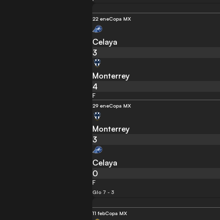
22 ene
Copa MX
Celaya
3
Monterrey
4
F
29 ene
Copa MX
Monterrey
3
Celaya
0
F
Glo 7 - 3
11 feb
Copa MX