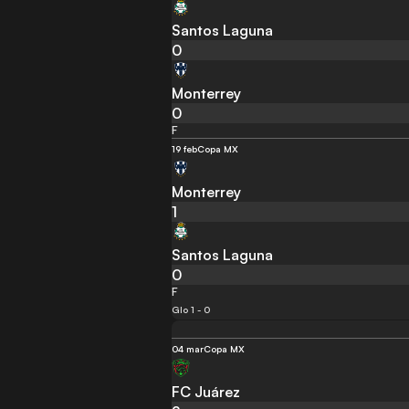
Santos Laguna
0
Monterrey
0
F
19 feb
Copa MX
Monterrey
1
Santos Laguna
0
F
Glo 1 - 0
04 mar
Copa MX
FC Juárez