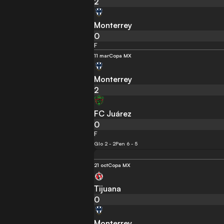
2
Monterrey
0
F
11 mar
Copa MX
Monterrey
2
FC Juárez
0
F
Glo 2 - 2
Pen 6 - 5
21 oct
Copa MX
Tijuana
0
Monterrey