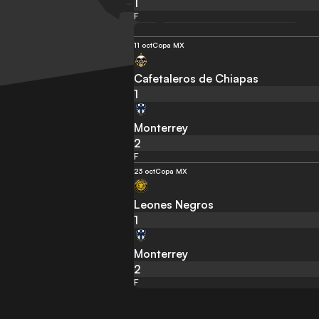
1
F
11 oct
Copa MX
Cafetaleros de Chiapas
1
Monterrey
2
F
23 oct
Copa MX
Leones Negros
1
Monterrey
2
F