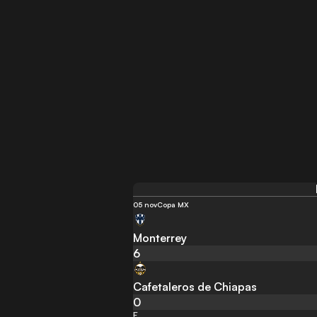
05 nov
Copa MX
Monterrey
6
Cafetaleros de Chiapas
0
F