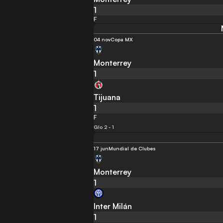
1
F
04 nov
Copa MX
Monterrey
1
Tijuana
1
F
Glo 2 - 1
17 jun
Mundial de Clubes
Monterrey
1
Inter Milán
1