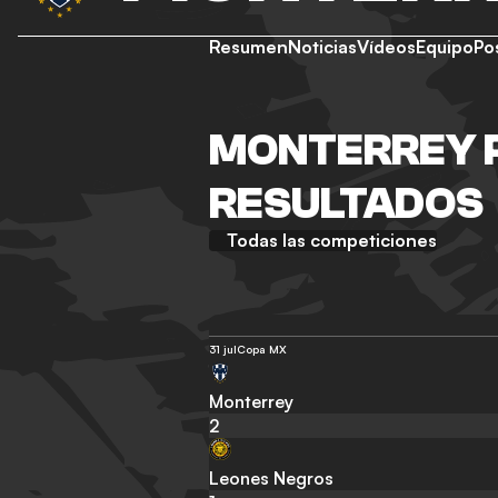
Resumen
Noticias
Vídeos
Equipo
Po
MONTERREY 
RESULTADOS
Todas las competiciones
31 jul
Copa MX
Monterrey
2
Leones Negros