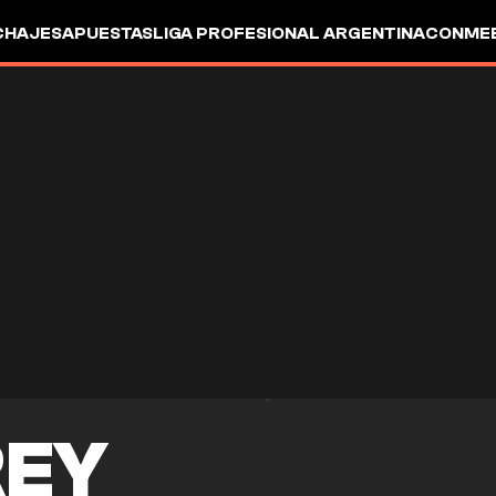
CHAJES
APUESTAS
LIGA PROFESIONAL ARGENTINA
CONMEB
IO
OTROS
REY