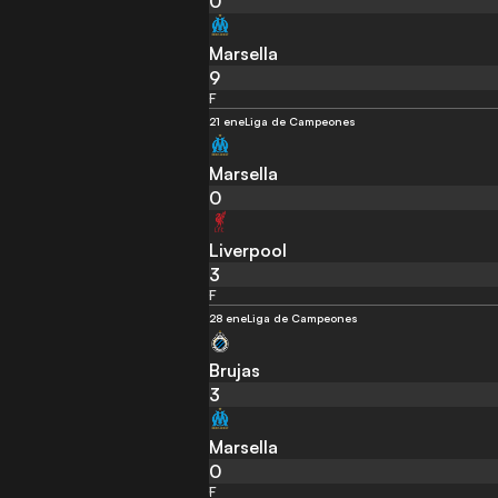
0
Marsella
9
F
21 ene
Liga de Campeones
Marsella
0
Liverpool
3
F
28 ene
Liga de Campeones
Brujas
3
Marsella
0
F