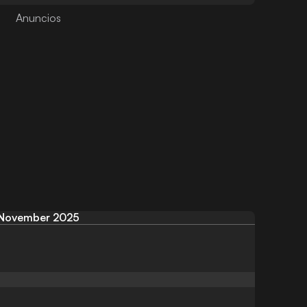
November 2025