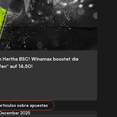
n Hertha BSC! Winamax boostet die
fen” auf 14,50!
artículos sobre apuestas
December 2025