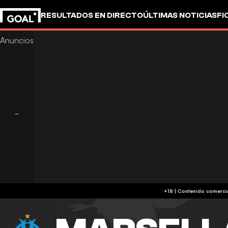
RESULTADOS EN DIRECTO
ÚLTIMAS NOTICIAS
FI
UEFA CHAMPIONS LEAGUE
CULTURA
GOALSTUD