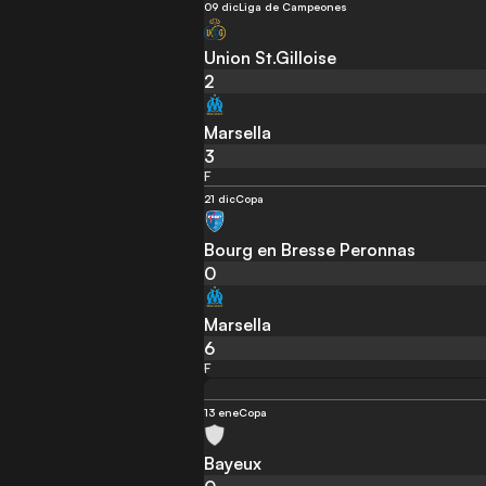
09 dic
Liga de Campeones
Union St.Gilloise
2
Marsella
3
F
21 dic
Copa
Bourg en Bresse Peronnas
0
Marsella
6
F
13 ene
Copa
Bayeux