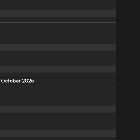
October 2025