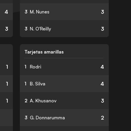
4
3
3
M. Nunes
3
3
3
N. O'Reilly
Tarjetas amarillas
1
4
1
Rodri
1
4
1
B. Silva
1
3
2
A. Khusanov
2
3
G. Donnarumma