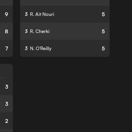
9
5
3
R. Ait Nouri
8
5
3
R. Cherki
7
5
3
N. O'Reilly
3
3
2