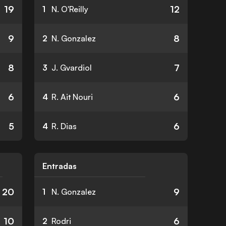
19
12
1
N. O'Reilly
9
8
2
N. Gonzalez
8
7
3
J. Gvardiol
6
6
4
R. Ait Nouri
5
6
4
R. Dias
Entradas
20
9
1
N. Gonzalez
10
6
2
Rodri