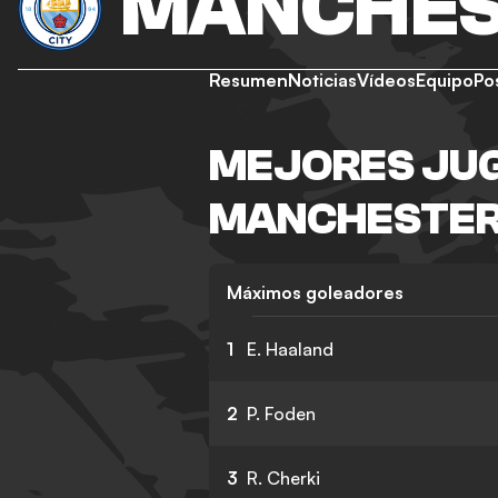
MANCHES
Resumen
Noticias
Vídeos
Equipo
Po
MEJORES JU
MANCHESTER
Máximos goleadores
1
E. Haaland
2
P. Foden
3
R. Cherki