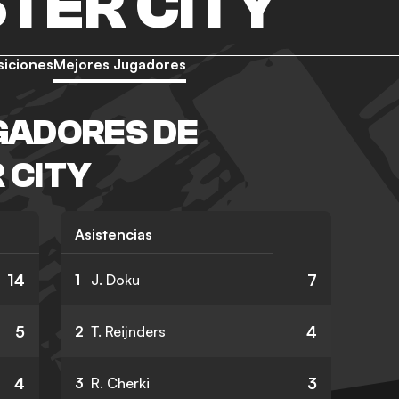
TER CITY
siciones
Mejores Jugadores
GADORES DE
 CITY
Asistencias
14
7
1
J. Doku
5
4
2
T. Reijnders
4
3
3
R. Cherki