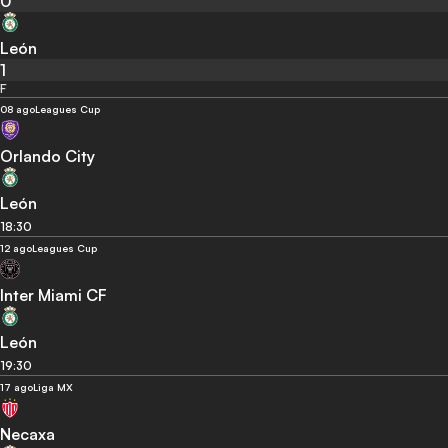
0
León
1
F
08 ago
Leagues Cup
Orlando City
León
18:30
12 ago
Leagues Cup
Inter Miami CF
León
19:30
17 ago
Liga MX
Necaxa