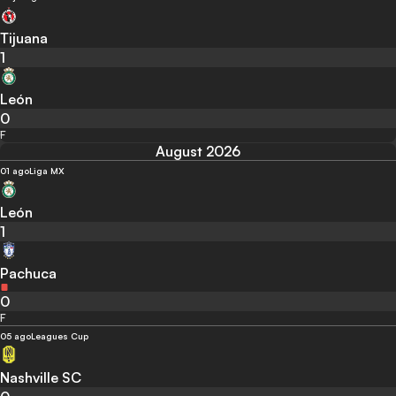
Tijuana
1
León
0
F
August 2026
01 ago
Liga MX
León
1
Pachuca
0
F
05 ago
Leagues Cup
Nashville SC