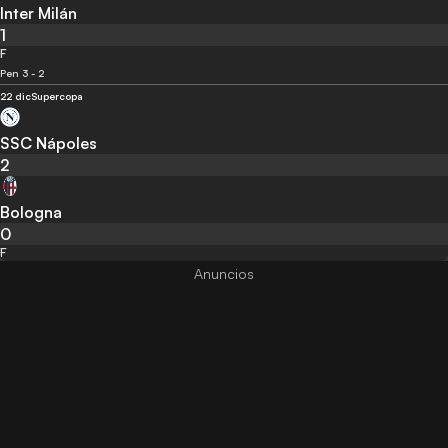
Inter Milán
1
F
Pen 3 - 2
22 dic
Supercopa
SSC Nápoles
2
Bologna
0
F