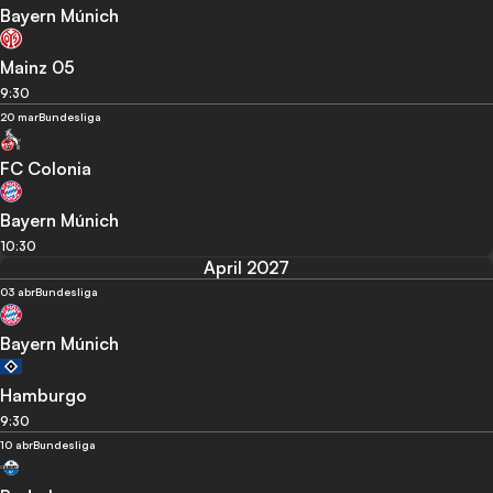
Bayern Múnich
Mainz 05
9:30
20 mar
Bundesliga
FC Colonia
Bayern Múnich
10:30
April 2027
03 abr
Bundesliga
Bayern Múnich
Hamburgo
9:30
10 abr
Bundesliga