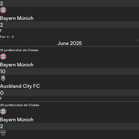
2
Bayern Múnich
2
F
Pen 6 - 5
June 2025
15 jun
Mundial de Clubes
Bayern Múnich
10
Auckland City FC
0
F
20 jun
Mundial de Clubes
Bayern Múnich
2