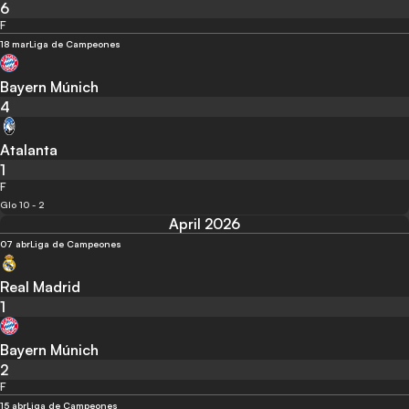
6
F
18 mar
Liga de Campeones
Bayern Múnich
4
Atalanta
1
F
Glo 10 - 2
April 2026
07 abr
Liga de Campeones
Real Madrid
1
Bayern Múnich
2
F
15 abr
Liga de Campeones