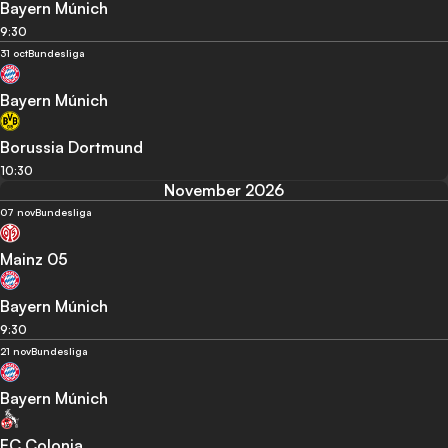
Bayern Múnich
9:30
31 oct
Bundesliga
Bayern Múnich
Borussia Dortmund
10:30
November 2026
07 nov
Bundesliga
Mainz 05
Bayern Múnich
9:30
21 nov
Bundesliga
Bayern Múnich
FC Colonia