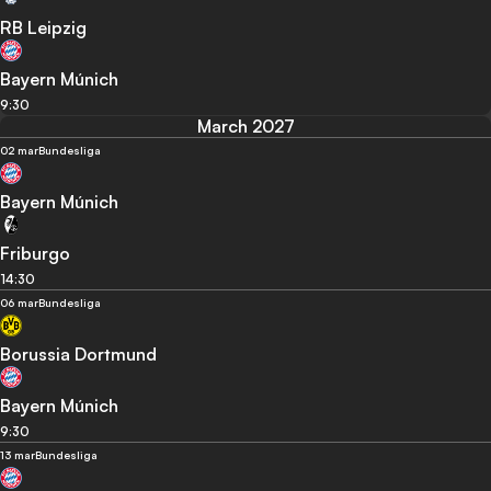
RB Leipzig
Bayern Múnich
9:30
March 2027
02 mar
Bundesliga
Bayern Múnich
Friburgo
14:30
06 mar
Bundesliga
Borussia Dortmund
Bayern Múnich
9:30
13 mar
Bundesliga