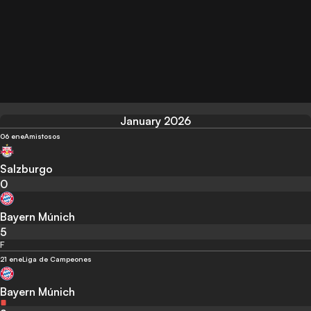
January 2026
06 ene
Amistosos
Salzburgo
0
Bayern Múnich
5
F
21 ene
Liga de Campeones
Bayern Múnich