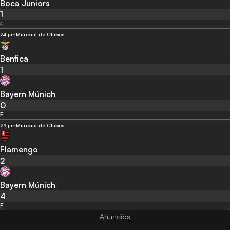
Boca Juniors
1
F
24 jun
Mundial de Clubes
Benfica
1
Bayern Múnich
0
F
29 jun
Mundial de Clubes
Flamengo
2
Bayern Múnich
4
F