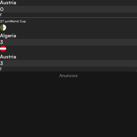
Austria
0
F
27 jun
World Cup
Algeria
3
Austria
3
F