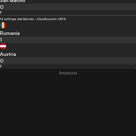
San Marino
0
F
12 oct
Copa del Mundo - Clasificación UEFA
Rumanía
1
Austria
0
F