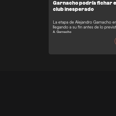
Garnacho podría fichar e
club inesperado
La etapa de Alejandro Garnacho en
llegando a su fin antes de lo previ
informaciones procedentes de Sud
A. Garnacho
fichar este verano por un club ine
procedente del Manchester United 
internacional argentino ha tenido d
mejor nivel en Stamford Bridge y ah
para regresar a su país natal.