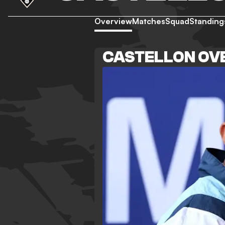
Overview
Matches
Squad
Standing
CASTELLON OV