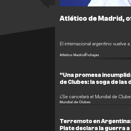
Atlético de Madrid, of
El internacional argentino vuelve a 
Atlético Madrid
Fichajes
"Una promesa incumplida
de Clubes: la soga de las
aprieta al cuello de Infan
¿Se cancelará el Mundial de Club
Mundial de Clubes
Terremoto en Argentina: l
Plate declara la guerra a