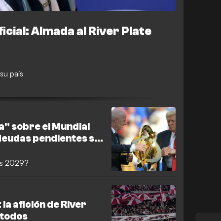
icial: Almada al River Plate
su país
" sobre el Mundial
 deudas pendientes se
tino
es 2029?
a afición de River
 todos