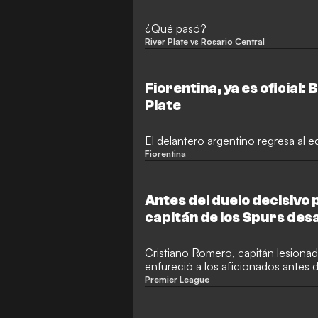
¿Qué pasó?
River Plate vs Rosario Central
Fiorentina, ya es oficial: 
Plate
El delantero argentino regresa al 
Fiorentina
Antes del duelo decisivo 
capitán de los Spurs des
indignación
Cristiano Romero, capitán lesiona
enfureció a los aficionados antes de
descenso en la Premier League co
Premier League
controvertida.