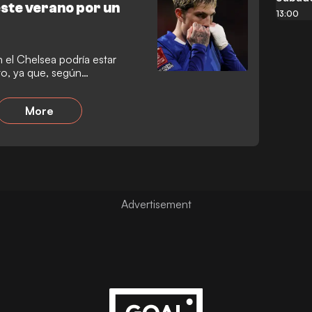
ste verano por un
13:00
 el Chelsea podría estar
sto, ya que, según
américa, el extremo podría
sperado. A pesar de que llegó
More
con grandes expectativas, el
ificultades para encontrar su
ora podría recibir una oferta