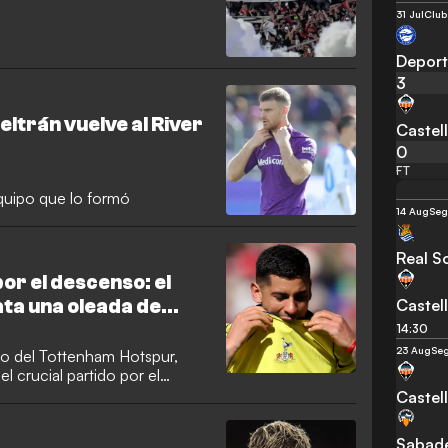
31 Jul
Club
Deport
3
Beltrán vuelve al River
Castel
0
FT
equipo que lo formó
14 Aug
Seg
Real S
por el descenso: el
Castel
ata una oleada de
14:30
23 Aug
Seg
do del Tottenham Hotspur,
l crucial partido por el
n una decisión muy
Castel
Sabade