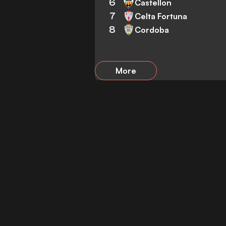
6
Castellon
7
Celta Fortuna
8
Cordoba
More