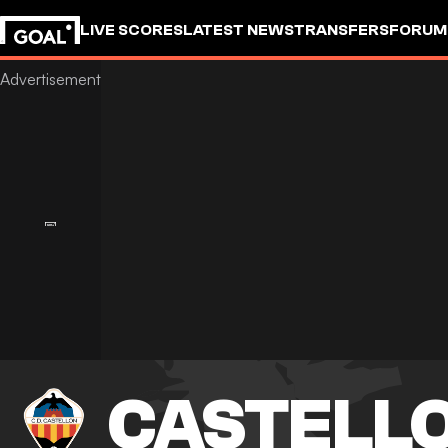
LIVE SCORES
LATEST NEWS
TRANSFERS
FORUM
GOALSTUDIO
CASTELL