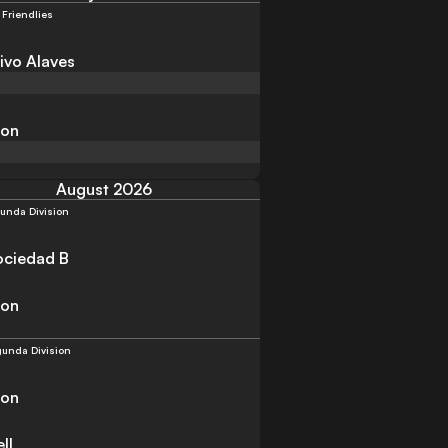
 Friendlies
ivo Alaves
lon
August 2026
unda Division
ociedad B
lon
unda Division
lon
ll