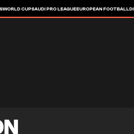
S
WORLD CUP
SAUDI PRO LEAGUE
EUROPEAN FOOTBALL
D
ON