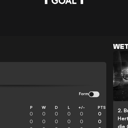
WET
N
Form
P
W
D
L
+/-
PTS
2. 
0
0
0
0
0
0
Her
0
0
0
0
0
0
die