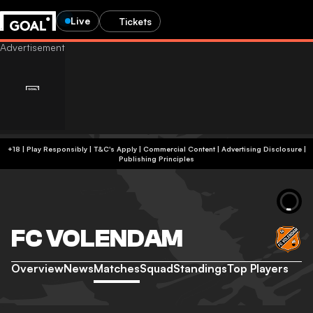
Live
Tickets
+18 | Play Responsibly | T&C's Apply | Commercial Content
|
Advertising Disclosure
|
Publishing Principles
FC VOLENDAM
Overview
News
Matches
Squad
Standings
Top Players