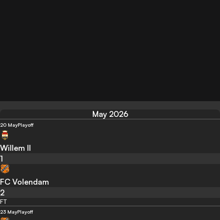
May 2026
20 May
Playoff
Willem II
1
FC Volendam
2
FT
23 May
Playoff