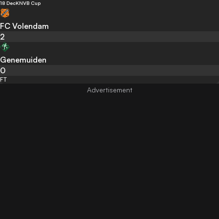
18 Dec
KNVB Cup
FC Volendam
2
Genemuiden
0
FT