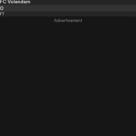
FC Volendam
0
FT