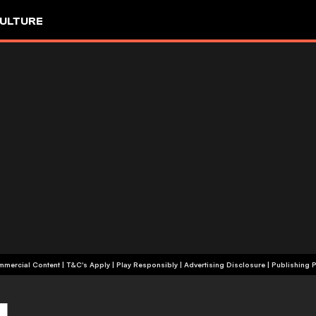
ULTURE
+18 | Commercial Content | T&C's Apply | Play Responsibly
|
Advertising Disclosure
|
Publishing P