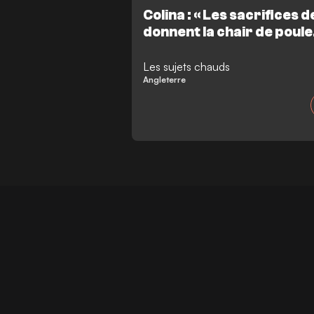
convoité ? GOAL vous présente ci-d
Colina : « Les sacrifices 
prolifiques de la compétition.
donnent la chair de poule…
technologie qui a tranch
du match de l'Angleterre.
Les sujets chauds
Angleterre