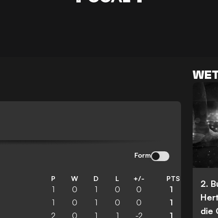
WET
Form
P
W
D
L
+/-
PTS
2. 
1
0
1
0
0
1
Her
1
0
1
0
0
1
die
2
0
1
1
-2
1