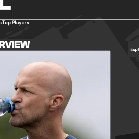
L
s
Top Players
ERVIEW
Exp