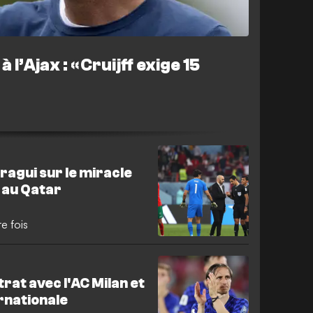
l’Ajax : « Cruijff exige 15
ragui sur le miracle
 au Qatar
e fois
rat avec l'AC Milan et
ernationale