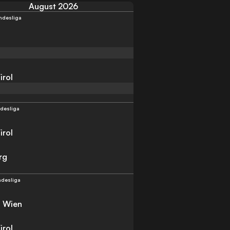
August 2026
ndesliga
rol
desliga
rol
rg
ndesliga
a Wien
rol