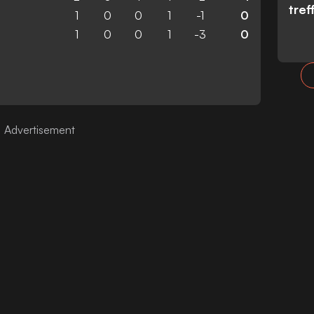
tref
1
0
0
1
-1
0
1
0
0
1
-3
0