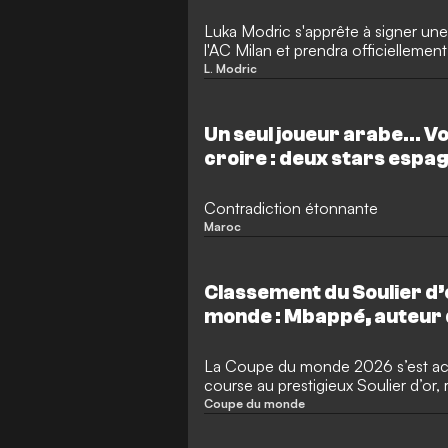
Luka Modric s'apprête à signer un
l'AC Milan et prendra officiellement
la Croatie en octobre. Le milieu de
L. Modric
dernière saison au club italien, dét
en apothéose après avoir manqué 
connu une déception en Coupe d
Un seul joueur arabe... Vo
croire : deux stars espa
l'équipe type !
Contradiction étonnante
Maroc
Classement du Soulier d’
monde : Mbappé, auteur d
historique, devance Mess
La Coupe du monde 2026 s’est ach
course au prestigieux Soulier d’or,
buteur du tournoi. Alors que cette 
Coupe du monde
s’est conclue après un mois de ren
Amérique du Nord, quelle star a do