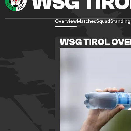
WSG TIRO
Overview
Matches
Squad
Standing
WSG TIROL OV