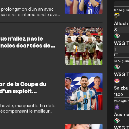
e prolongation d'un an avec
07 Aug
Bu
 sa retraite internationale avec
 terrain entend consacrer sa
Altach
erminé à conclure sa carrière
3
la Ligue des champions et
u monde.
us n'allez pas le
WSG Ti
gnoles écartées de
1
FT
16 Aug
Bun
WSG Ti
or de la Coupe du
Salzbu
’un exploit
11:00
i
23 Aug
Bu
evée, marquant la fin de la
 récompensant le meilleur
Austri
édition élargie à 48 nations
contres palpitantes en
nc raflé ce trophée tant
WSG Ti