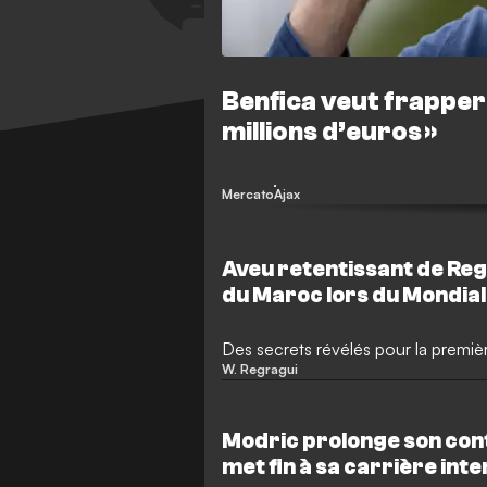
Benfica veut frapper à 
millions d’euros »
Mercato
Ajax
Aveu retentissant de Reg
du Maroc lors du Mondial
Des secrets révélés pour la premièr
W. Regragui
Modric prolonge son cont
met fin à sa carrière int