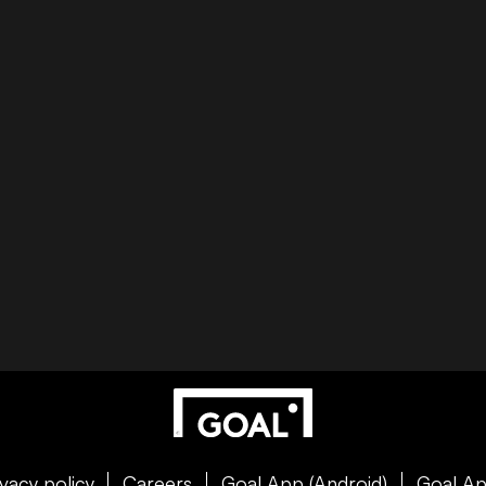
ivacy policy
Careers
Goal App (Android)
Goal Ap