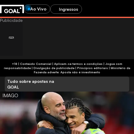
Ao Vivo
Ingressos
+18 | Conteúdo Comercial | Aplicam-se termos e condições | Jogue com
responsabilidade
|
Divulgação de publicidade
|
Princípios editoriais
|
Ministério da
Fazenda adverte: Aposta não é investimento
Tudo sobre apostas na
GOAL
IMAGO