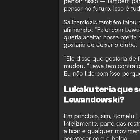
pensar nisso – também par
pensar no futuro. Isso é tu
Salihamidzic também falou 
afirmando: “Falei com Lewa
queria aceitar nossa oferta
gostaria de deixar o clube.
“Ele disse que gostaria de 
mudou. “Lewa tem contrato 
Eu não lido com isso porque
Lukaku teria que s
Lewandowski?
Em princípio, sim, Romelu L
Infelizmente, parte das res
a ficar e qualquer movime
acontecer com o belga.