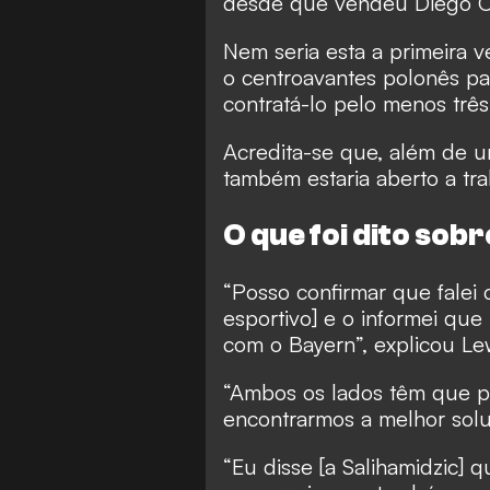
desde que vendeu Diego Co
Nem seria esta a primeira 
o centroavantes polonês pa
contratá-lo pelo menos trê
Acredita-se que, além de u
também estaria aberto a tra
O que foi dito so
“Posso confirmar que falei 
esportivo] e o informei qu
com o Bayern”, explicou Le
“Ambos os lados têm que pe
encontrarmos a melhor sol
“Eu disse [a Salihamidzic] 