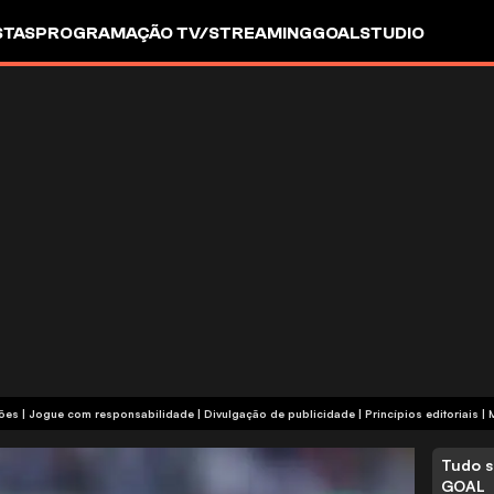
STAS
PROGRAMAÇÃO TV/STREAMING
GOALSTUDIO
termos e condições | Jogue com responsabilidade
|
Divulgação de publicidade
|
Princípios editoriais
|
Tudo s
GOAL