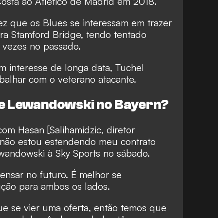
sta ao Atlético de Madrid em 2018.
vez que os Blues se interessam em trazer
ra Stamford Bridge, tendo tentado
s vezes no passado.
m interesse de longa data, Tuchel
balhar com o veterano atacante.
bre Lewandowski no Bayern?
com Hasan [Salihamidzic, diretor
e não estou estendendo meu contrato
wandowski à Sky Sports no sábado.
nsar no futuro. É melhor se
ução para ambos os lados.
que se vier uma oferta, então temos que