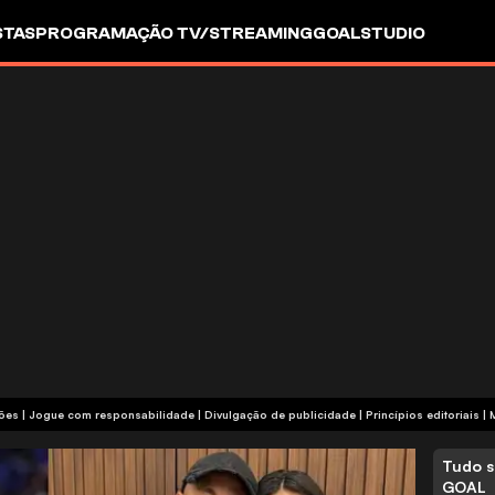
STAS
PROGRAMAÇÃO TV/STREAMING
GOALSTUDIO
termos e condições | Jogue com responsabilidade
|
Divulgação de publicidade
|
Princípios editoriais
|
Tudo s
GOAL