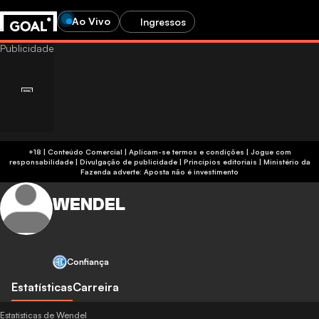
Ao Vivo
Ingressos
+18 | Conteúdo Comercial | Aplicam-se termos e condições | Jogue com
responsabilidade
|
Divulgação de publicidade
|
Princípios editoriais
|
Ministério da
Fazenda adverte: Aposta não é investimento
WENDEL
Confiança
Estatísticas
Carreira
Estatísticas de Wendel