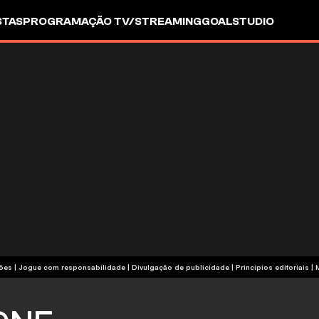
STAS
PROGRAMAÇÃO TV/STREAMING
GOALSTUDIO
termos e condições | Jogue com responsabilidade
|
Divulgação de publicidade
|
Princípios editoriais
|