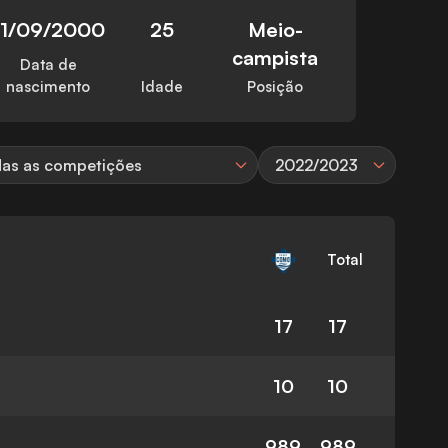
11/09/2000
25
Meio-
campista
Data de
nascimento
Idade
Posição
as as competições
2022/2023
Total
17
17
10
10
989
989