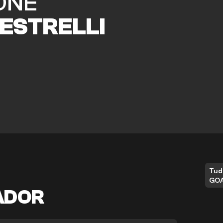
ONE
ESTRELLI
Tud
GO
ADOR