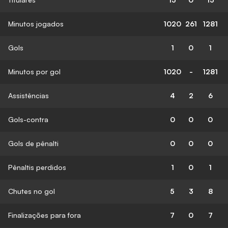
Minutos jogados
1020
261
1281
Gols
1
0
1
Minutos por gol
1020
-
1281
Assistências
4
2
6
Gols-contra
0
0
0
Gols de pênalti
0
0
0
Pênaltis perdidos
1
0
1
Chutes no gol
5
3
8
Finalizações para fora
7
0
7