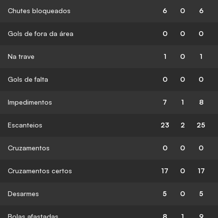
Chutes bloqueados
6
0
6
Gols de fora da área
0
0
0
Na trave
1
0
1
Gols de falta
0
0
0
Impedimentos
7
1
8
Escanteios
23
2
25
Cruzamentos
0
0
0
Cruzamentos certos
17
0
17
Desarmes
5
0
5
Bolas afastadas
8
1
9