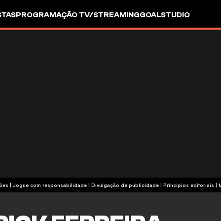
STAS
PROGRAMAÇÃO TV/STREAMING
GOALSTUDIO
termos e condições | Jogue com responsabilidade
|
Divulgação de publicidade
|
Princípios editoriais
|