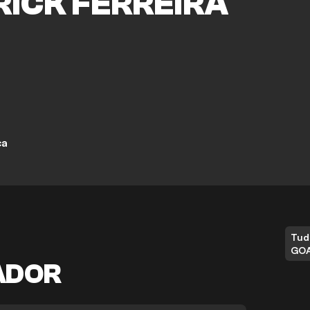
RICK FERREIRA
ça
Tud
GO
ADOR