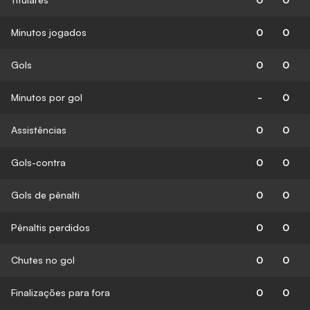
Minutos jogados
0
0
Gols
0
0
Minutos por gol
-
0
Assistências
0
0
Gols-contra
0
0
Gols de pênalti
0
0
Pênaltis perdidos
0
0
Chutes no gol
0
0
Finalizações para fora
0
0