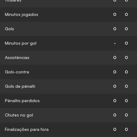
Minutos jogados
0
0
Gols
0
0
Minutos por gol
-
0
Assistências
0
0
Gols-contra
0
0
Gols de pênalti
0
0
Pênaltis perdidos
0
0
Chutes no gol
0
0
Finalizações para fora
0
0