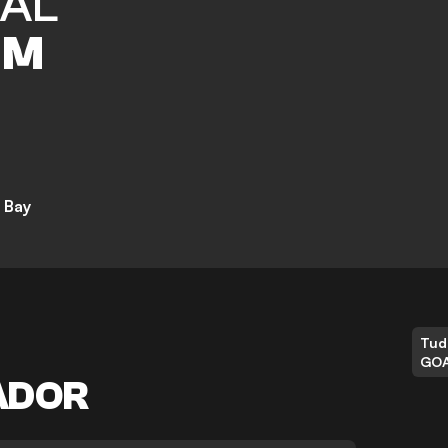
AL
IM
 Bay
Tud
GO
ADOR