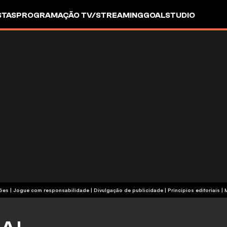
STAS
PROGRAMAÇÃO TV/STREAMING
GOALSTUDIO
termos e condições | Jogue com responsabilidade
|
Divulgação de publicidade
|
Princípios editoriais
|