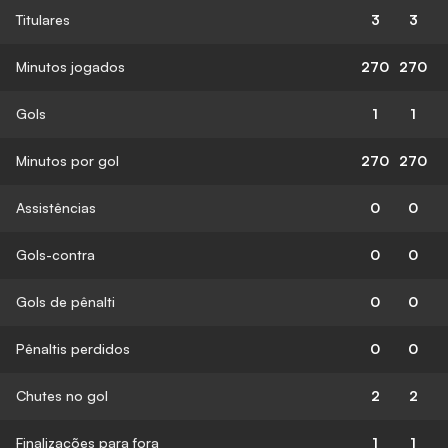
Titulares
3
3
Minutos jogados
270
270
Gols
1
1
Minutos por gol
270
270
Assistências
0
0
Gols-contra
0
0
Gols de pênalti
0
0
Pênaltis perdidos
0
0
Chutes no gol
2
2
Finalizações para fora
1
1