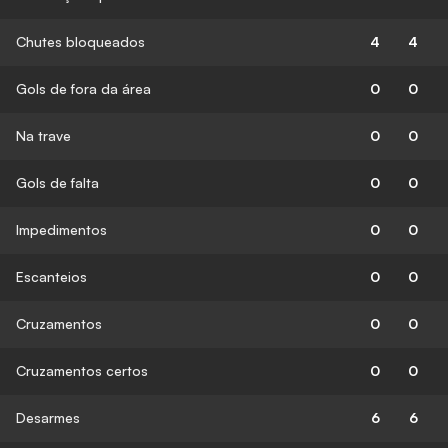
Chutes bloqueados
4
4
Gols de fora da área
0
0
Na trave
0
0
Gols de falta
0
0
Impedimentos
0
0
Escanteios
0
0
Cruzamentos
0
0
Cruzamentos certos
0
0
Desarmes
6
6